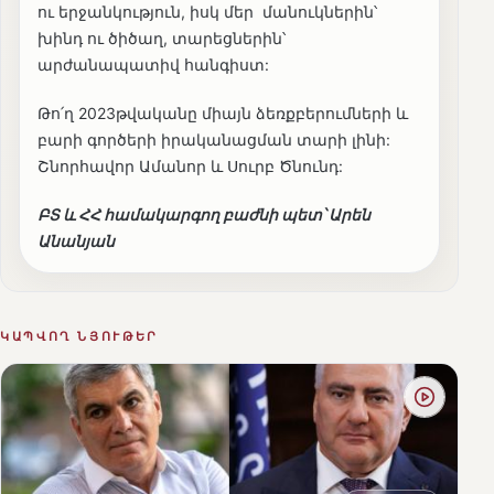
ու երջանկություն, իսկ մեր մանուկներին՝
խինդ ու ծիծաղ, տարեցներին՝
արժանապատիվ հանգիստ:
Թո՛ղ 2023թվականը միայն ձեռքբերումների և
բարի գործերի իրականացման տարի լինի:
Շնորհավոր Ամանոր և Սուրբ Ծնունդ:
ԲՏ և ՀՀ համակարգող բաժնի պետ՝ Արեն
Անանյան
ԿԱՊՎՈՂ ՆՅՈՒԹԵՐ