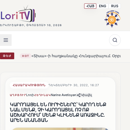
ՀԱՅ
ENG
RUS
ԵՐԿՈՒՇԱԲԹԻ, ՕԳՈՍՏՈՍԻ 10, 2026
«Տիսա»-ի հաղթանակը Հունգարիայում․ Օրբանն ընդունեց պարտ
ԹԵԺ
ՀԱՍԱՐԱԿՈՒԹՅՈՒՆ
ԴԵԿՏԵՄԲԵՐԻ 30, 2022, 16:27
Լոռի
Narine Avetisyan
Կիսվել
ԱՂԲՅՈՒՐ
ՀԵՂԻՆԱԿ
ԿԱՐՈՂԱՑԵԼ ԵՆ ՈՒՐԻՇՆԵՐԸ՝ ԿԱՐՈՂ ԵՆՔ
ՆԱև ՄԵՆՔ, ՉԻ ԿԱՐՈՂԱՑԵԼ ՈՉ ՈՔ
ԱՇԽԱՐՀՈՒՄ՝ ՄԵՆՔ ԿԼԻՆԵՆՔ ԱՌԱՋԻՆԸ.
ԱՐԵՆ ԱՆԱՆՅԱՆ