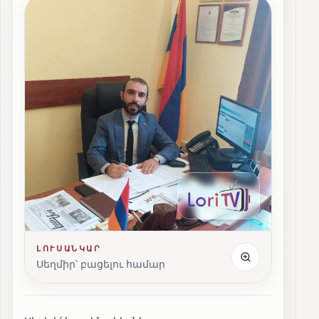
ԼՈՒՍԱՆԿԱՐ
Սեղմիր՝ բացելու համար