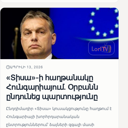
ԱՊՐԻԼԻ 13, 2026
«Տիսա»-ի հաղթանակը
Հունգարիայում․ Օրբանն
ընդունեց պարտությունը
Ընդդիմադիր «Տիսա» կուսակցությունը հաղթում է
Հունգարիայի խորհրդարանական
ընտրություններում՝ ձայների զգալի մասի