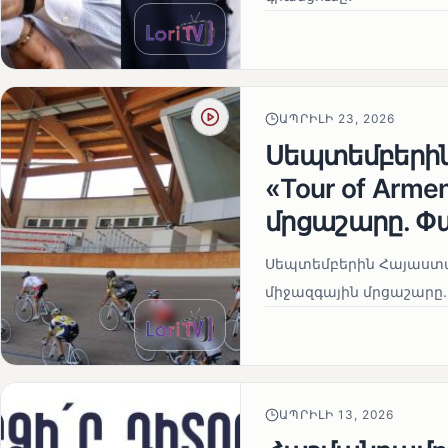
ԱՊՐԻԼԻ 23, 2026
Սեպտեմբերի
«Tour of Arm
մրցաշարը. Փ
Սեպտեմբերին Հայաստան
միջազգային մրցաշարը.
ԱՊՐԻԼԻ 13, 2026