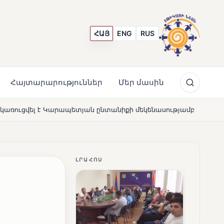
ՀԱՅ
ENG
RUS
Հայտարարություններ
Մեր մասին
անիքի մեկենասությամբ
Լողավազա՞ն, թե՞ շատրվաննե
NEWS
ԼՐԱՀՈՍ