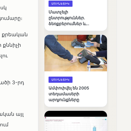
ՄՈՒՆԵՏԻԿ
իսկ
Մատչելի
գումարը։
ընտրություններ.
ձեռքբերումներ և
բացթողումներ
Հ քրեական
ի քննիչի
լու
ՄՈՒՆԵՏԻԿ
ածի 3-րդ
Ամփոփվել են 2005
տեղամասերի
արդյունքները
ական այլ
ում