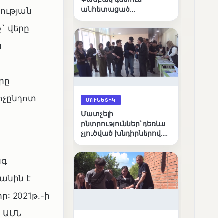
անհետացած
ության
անչափահասների
` վերը
որոնողական
աշխատանքները
ն
րը
ոչընդոտ
ՄՈՒՆԵՏԻԿ
Մատչելի
ընտրություններ՝ դեռևս
չլուծված խնդիրներով.
«Լուսաստղի»
դիտորդական
նգ
առաքելության
արդյունքները
անին է
: 2021թ.-ի
0 ԱՄՆ