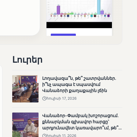
ՄՈՒՆԵՏԻԿ
Քվեարկության
նախնական
Լուրեր
պաշտոնական
արդյունքները․ ՈՒՂԻՂ
Լողավազա՞ն, թե՞ շատրվաններ.
ի՞նչ ապագա է սպասվում
Վանաձորի քաղաքային լճին
հուլիսի 17, 2026
Վանաձոր-Փամբակ խոշորացում.
ՄՈՒՆԵՏԻԿ
քննարկման գլխավոր հարցը՝
ԿԸՀ-ն հրապարակել է
արդյունավետ կառավարո՞ւմ, թե՞
նախնական տվյալներ՝ ժ․
քաղաքական նպատակ
1։00 դրությամբ
հուլիսի 11, 2026