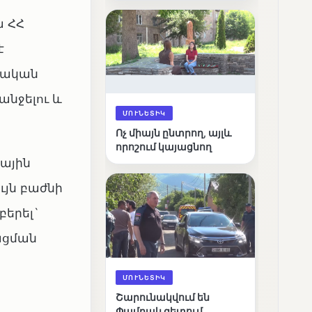
արդյունքները
ա ՀՀ
է
րական
նջելու և
ՄՈՒՆԵՏԻԿ
Ոչ միայն ընտրող, այլև
որոշում կայացնող
ային
յն բաժնի
բերել`
ացման
ՄՈՒՆԵՏԻԿ
Շարունակվում են
Փամբակ գետում