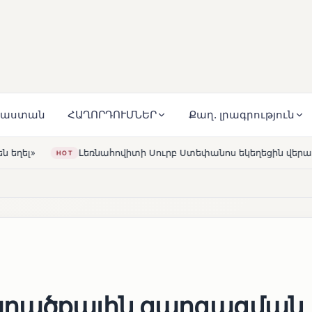
յաստան
ՀԱՂՈՐԴՈՒՄՆԵՐ
Քաղ. լրագրություն
ուրբ Ստեփանոս եկեղեցին վերակառուցվել է Կարապետյան ընտ
արածքային զարգացման