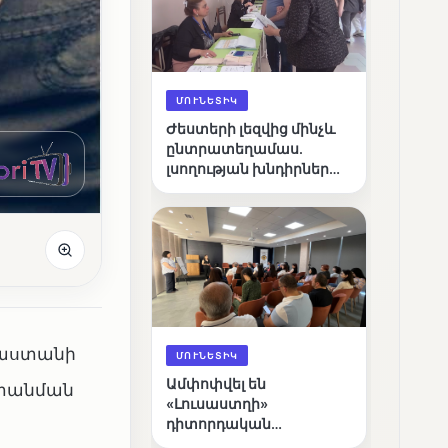
ՄՈՒՆԵՏԻԿ
Ժեստերի լեզվից մինչև
ընտրատեղամաս.
լսողության խնդիրներ
ունեցող ընտրողների
ճանապարհը
յաստանի
ՄՈՒՆԵՏԻԿ
Ամփոփվել են
ափանման
«Լուսաստղի»
դիտորդական
առաքելության