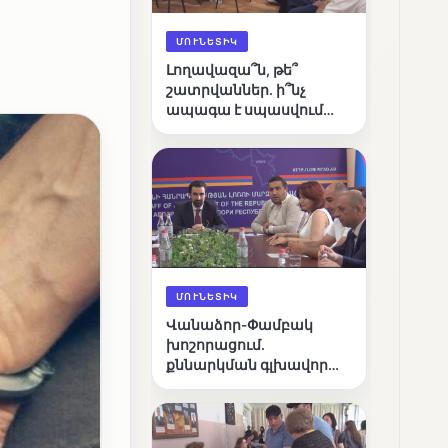
ՄՈՒՆԵՏԻԿ
Լողավազա՞ն, թե՞
շատրվաններ. ի՞նչ
ապագա է սպասվում
Վանաձորի քաղաքային
լճին
ՄՈՒՆԵՏԻԿ
Վանաձոր-Փամբակ
խոշորացում.
քննարկման գլխավոր
հարցը՝ արդյունավետ
կառավարո՞ւմ, թե՞
քաղաքական նպատակ