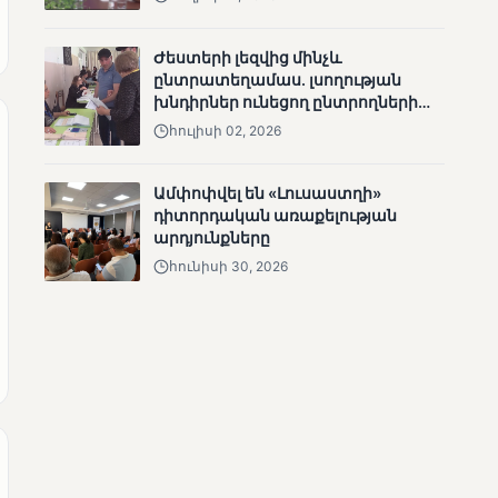
Ժեստերի լեզվից մինչև
ընտրատեղամաս. լսողության
խնդիրներ ունեցող ընտրողների
ճանապարհը
հուլիսի 02, 2026
Ամփոփվել են «Լուսաստղի»
դիտորդական առաքելության
ՄՈՒՆԵՏԻԿ
արդյունքները
Վրաստանի
հունիսի 30, 2026
վարչապետը
շնորհավորել է Նիկոլ
Փաշինյանին՝
ընտրություններում
հաջողության
կապակցությամբ