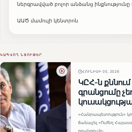
ներգրավված բոլոր անձանց ինքնությունը 
ԱԱԾ մամուլի կենտրոն
ԿԱՊՎՈՂ ՆՅՈՒԹԵՐ
ՀՈՒՆԻՍԻ 05, 2026
ԿԸՀ-ն քննում
գրանցումը չ
կուսակցությա
«Հանրապետություն» կու
ճանաչել «Ուժեղ Հայաս
գրանցումը։