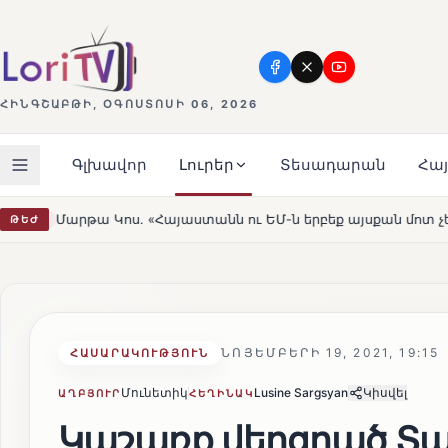
ՀԻՆԳՇԱԲԹԻ, ՕԳՈՍՏՈՍԻ 06, 2026
Գլխավոր
Լուրեր
Տեսադարան
Հա
 ու ԵՄ-ն երբեք այսքան մոտ չեն եղել»
Լեռնահովիտի Ս
ԹԵԺ
HOT
ՆՈՅԵՄԲԵՐԻ 19, 2021, 19:15
ՀԱՍԱՐԱԿՈՒԹՅՈՒՆ
Մունետիկ
Lusine Sargsyan
Կիսվել
ԱՂԲՅՈՒՐ
ՀԵՂԻՆԱԿ
Կաշառք վերցրած Տ