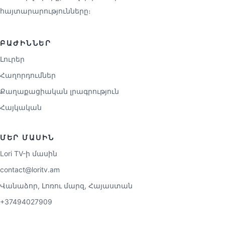
հայտարարությունները։
ԲԱԺԻՆՆԵՐ
Լուրեր
Հաղորդումներ
Քաղաքացիական լրագրություն
Հայկական
ՄԵՐ ՄԱՍԻՆ
Lori TV-ի մասին
contact@loritv.am
Վանաձոր, Լոռու մարզ, Հայաստան
+37494027909