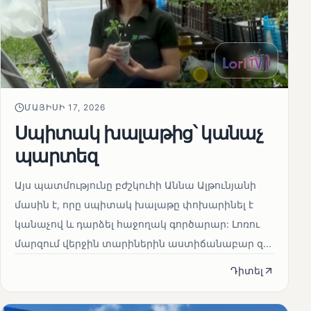
ՄԱՅԻՍԻ 17, 2026
Սպիտակ խալաթից՝ կանաչ
պարտեզ
Այս պատմությունը բժշկուհի Աննա Ալթունյանի
մասին է, որը սպիտակ խալաթը փոխարինել է
կանաչով և դարձել հաջողակ գործարար: Լոռու
մարզում վերջին տարիներին աստիճանաբար զ...
Դիտել