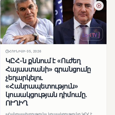
ՀՈՒՆԻՍԻ 05, 2026
ԿԸՀ-ն քննում է «Ուժեղ
Հայաստանի» գրանցումը
չեղարկելու
«Հանրապետություն»
կուսակցության դիմումը.
ՈՒՂԻՂ
«Հանրապետություն» կուսակցությունը ԿԸՀ է