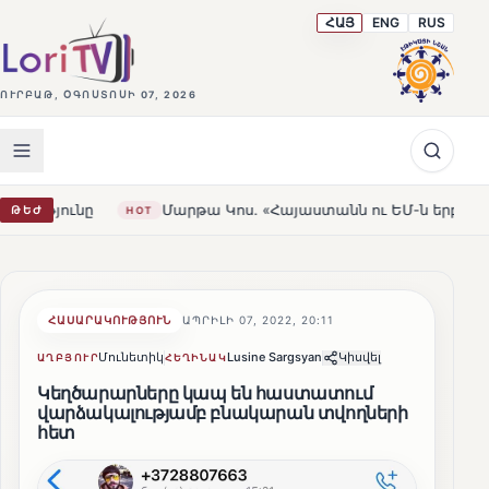
ՀԱՅ
ENG
RUS
ՈՒՐԲԱԹ, ՕԳՈՍՏՈՍԻ 07, 2026
Մարթա Կոս. «Հայաստանն ու ԵՄ-ն երբեք այսքան մոտ չեն 
ԹԵԺ
HOT
ՀԱՍԱՐԱԿՈՒԹՅՈՒՆ
ԱՊՐԻԼԻ 07, 2022, 20:11
Մունետիկ
Lusine Sargsyan
Կիսվել
ԱՂԲՅՈՒՐ
ՀԵՂԻՆԱԿ
Կեղծարարները կապ են հաստատում
վարձակալությամբ բնակարան տվողների
հետ