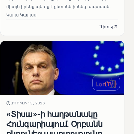
միայն իրենք պետք է ընտրեն իրենց ապագան.
Կայա Կալլաս
Դիտել
ԱՊՐԻԼԻ 13, 2026
«Տիսա»-ի հաղթանակը
Հունգարիայում․ Օրբանն
ընդունեց պարտությունը