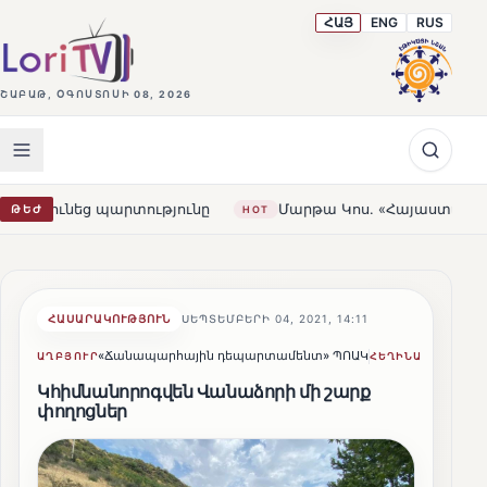
ՀԱՅ
ENG
RUS
ՇԱԲԱԹ, ՕԳՈՍՏՈՍԻ 08, 2026
նեց պարտությունը
Մարթա Կոս. «Հայաստանն ու ԵՄ-ն եր
ԹԵԺ
HOT
ՀԱՍԱՐԱԿՈՒԹՅՈՒՆ
ՍԵՊՏԵՄԲԵՐԻ 04, 2021, 14:11
«Ճանապարհային դեպարտամենտ» ՊՈԱԿ
Lusine S
ԱՂԲՅՈՒՐ
ՀԵՂԻՆԱԿ
Կհիմնանորոգվեն Վանաձորի մի շարք
փողոցներ