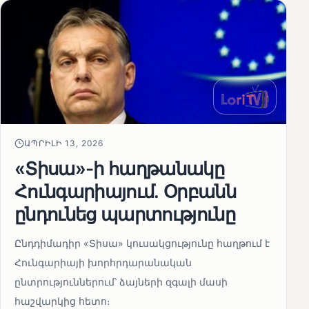
ԱՊՐԻԼԻ 13, 2026
«Տիսա»-ի հաղթանակը
Հունգարիայում․ Օրբանն
ընդունեց պարտությունը
Ընդդիմադիր «Տիսա» կուսակցությունը հաղթում է
Հունգարիայի խորհրդարանական
ընտրություններում՝ ձայների զգալի մասի
հաշվարկից հետո։