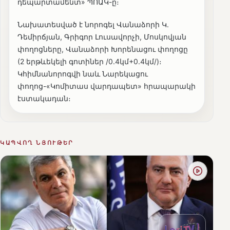
դեպարտամենտ» ՊՈԱԿ-ը։
Նախատեսված է նորոգել Վանաձորի Կ.
Դեմիրճյան, Գրիգոր Լուսավորչի, Մոսկովյան
փողոցները, Վանաձորի Խորենացու փողոցը
(2 երթևեկելի գոտիներ /0.4կմ+0.4կմ/)։
Կհիմնանորոգվի նաև Նարեկացու
փողոց-«Կոմիտաս վարդապետ» հրապարակի
էստակադան։
ԿԱՊՎՈՂ ՆՅՈՒԹԵՐ