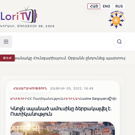
ՀԱՅ
ENG
RUS
ԿԻՐԱԿԻ, ՕԳՈՍՏՈՍԻ 09, 2026
Հունգարիայում․ Օրբանն ընդունեց պարտությունը
Մարթ
ԹԵԺ
HOT
ՀԱՍԱՐԱԿՈՒԹՅՈՒՆ
ՄԱՅԻՍԻ 05, 2022, 16:49
ՀՀ Ոստիկանություն
Lusine Sargsyan
Կիսվել
ԱՂԲՅՈՒՐ
ՀԵՂԻՆԱԿ
Կնոջն սպանած ամուսինը ձերբակալվել է.
Ոստիկանություն