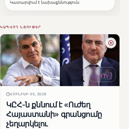
Կատարվում է նախաքննություն:
ԿԱՊՎՈՂ ՆՅՈՒԹԵՐ
ՀՈՒՆԻՍԻ 05, 2026
ԿԸՀ-ն քննում է «Ուժեղ
Հայաստանի» գրանցումը
չեղարկելու