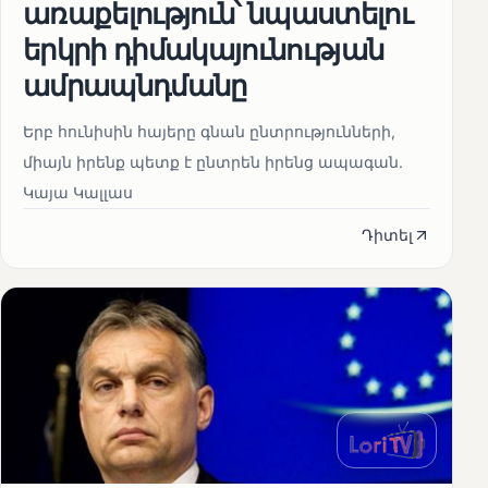
առաքելություն՝ նպաստելու
երկրի դիմակայունության
ամրապնդմանը
Երբ հունիսին հայերը գնան ընտրությունների,
միայն իրենք պետք է ընտրեն իրենց ապագան.
Կայա Կալլաս
Դիտել