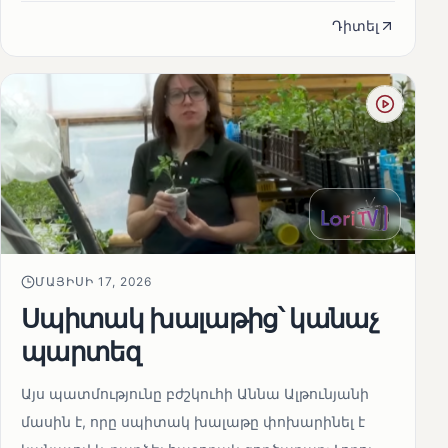
Դիտել
ՄԱՅԻՍԻ 17, 2026
Սպիտակ խալաթից՝ կանաչ
պարտեզ
Այս պատմությունը բժշկուհի Աննա Ալթունյանի
մասին է, որը սպիտակ խալաթը փոխարինել է