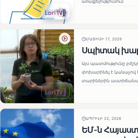
առաքելությունում
ՄԱՅԻՍԻ 17, 2026
Սպիտակ խալ
Այս պատմությունը բժշկ
փոխարինել է կանաչով 
տարիներին աստիճանաբ
ԱՊՐԻԼԻ 22, 2026
ԵՄ-ն Հայաստա