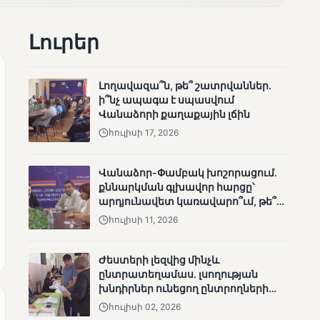
արդյունքները
Լուրեր
Լողավազա՞ն, թե՞ շատրվաններ.
ի՞նչ ապագա է սպասվում
Վանաձորի քաղաքային լճին
ՄՈՒՆԵՏԻԿ
հուլիսի 17, 2026
Ոչ միայն ընտրող, այլև
որոշում կայացնող
Վանաձոր-Փամբակ խոշորացում.
քննարկման գլխավոր հարցը՝
արդյունավետ կառավարո՞ւմ, թե՞
քաղաքական նպատակ
հուլիսի 11, 2026
Ժեստերի լեզվից մինչև
ընտրատեղամաս. լսողության
ՄՈՒՆԵՏԻԿ
խնդիրներ ունեցող ընտրողների
ճանապարհը
Շարունակվում են
հուլիսի 02, 2026
Փամբակ գետում