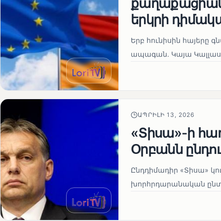
քաղաքացիակա
երկրի դիմակ
Երբ հունիսին հայերը գ
ապագան. Կայա Կալլաս
ԱՊՐԻԼԻ 13, 2026
«Տիսա»-ի հա
Օրբանն ընդո
Ընդդիմադիր «Տիսա» կու
խորհրդարանական ընտրո