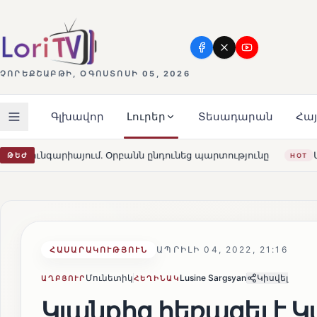
ՉՈՐԵՔՇԱԲԹԻ, ՕԳՈՍՏՈՍԻ 05, 2026
Գլխավոր
Լուրեր
Տեսադարան
Հա
 Օրբանն ընդունեց պարտությունը
Մարթա Կոս. «Հայաստա
ԹԵԺ
HOT
ԱՊՐԻԼԻ 04, 2022, 21:16
ՀԱՍԱՐԱԿՈՒԹՅՈՒՆ
Մունետիկ
Lusine Sargsyan
Կիսվել
ԱՂԲՅՈՒՐ
ՀԵՂԻՆԱԿ
Կյանքից հեռացել է 