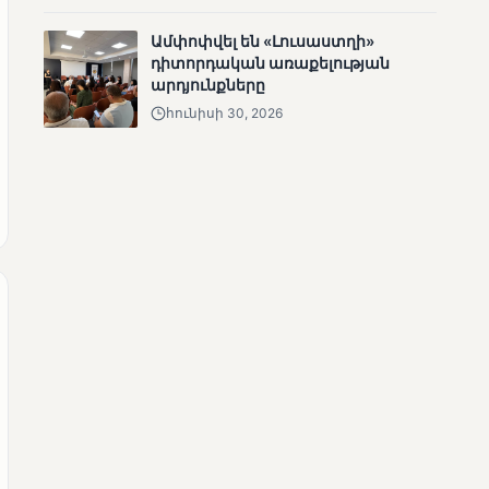
անհետացած
Ամփոփվել են «Լուսաստղի»
անչափահասների
դիտորդական առաքելության
որոնողական
արդյունքները
աշխատանքները
հունիսի 30, 2026
ՄՈՒՆԵՏԻԿ
Մատչելի
ընտրություններ՝ դեռևս
չլուծված խնդիրներով.
«Լուսաստղի»
դիտորդական
առաքելության
արդյունքները