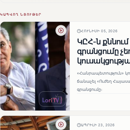
ԿԱՊՎՈՂ ՆՅՈՒԹԵՐ
ՀՈՒՆԻՍԻ 05, 2026
ԿԸՀ-ն քննում
գրանցումը չ
կուսակցությա
«Հանրապետություն» կու
ճանաչել «Ուժեղ Հայաս
գրանցումը։
ԱՊՐԻԼԻ 23, 2026