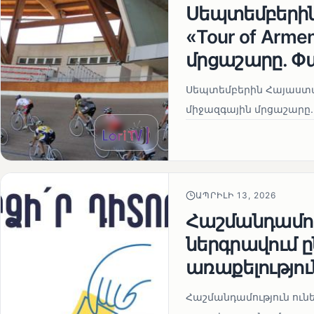
Սեպտեմբերի
«Tour of Arm
մրցաշարը. Փ
Սեպտեմբերին Հայաստան
միջազգային մրցաշարը.
ԱՊՐԻԼԻ 13, 2026
Հաշմանդամու
ներգրավում
առաքելությու
Հաշմանդամություն ու