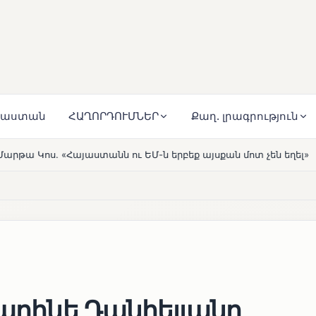
յաստան
ՀԱՂՈՐԴՈՒՄՆԵՐ
Քաղ. լրագրություն
նն ու ԵՄ-ն երբեք այսքան մոտ չեն եղել»
Լեռնահովիտի
HOT
Կարինե Դանիելյանը