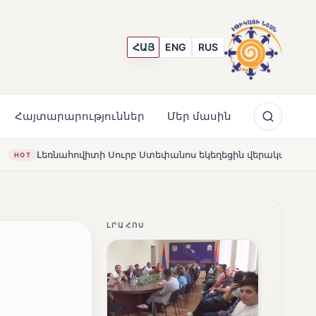
ՀԱՅ
ENG
RUS
Հայտարարություններ
Մեր մասին
 Սուրբ Ստեփանոս եկեղեցին վերակառուցվել է Կարապետյան ը
ԼՐԱՀՈՍ