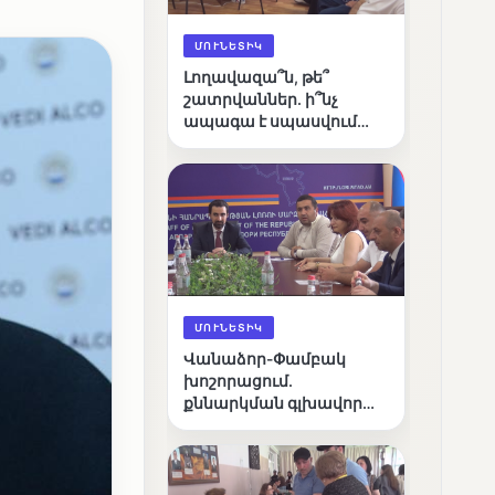
ՄՈՒՆԵՏԻԿ
Լողավազա՞ն, թե՞
շատրվաններ. ի՞նչ
ապագա է սպասվում
Վանաձորի քաղաքային
լճին
ՄՈՒՆԵՏԻԿ
Վանաձոր-Փամբակ
խոշորացում.
քննարկման գլխավոր
հարցը՝ արդյունավետ
կառավարո՞ւմ, թե՞
քաղաքական նպատակ