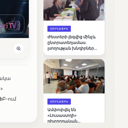
ՄՈՒՆԵՏԻԿ
Ժեստերի լեզվից մինչև
ընտրատեղամաս.
լսողության խնդիրներ
ունեցող ընտրողների
ճանապարհը
ջակա
»
ՖԲ-ում
ՄՈՒՆԵՏԻԿ
Ամփոփվել են
«Լուսաստղի»
դիտորդական
առաքելության