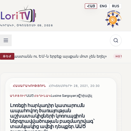
ՀԱՅ
ENG
RUS
ԿԻՐԱԿԻ, ՕԳՈՍՏՈՍԻ 09, 2026
Մ-ն երբեք այսքան մոտ չեն եղել»
Լեռնահովիտի Սուրբ 
ԹԵԺ
HOT
ՀԱՍԱՐԱԿՈՒԹՅՈՒՆ
ՀՈԿՏԵՄԲԵՐԻ 28, 2021, 20:30
ԱԱԾ
Lusine Sargsyan
Կիսվել
ԱՂԲՅՈՒՐ
ՀԵՂԻՆԱԿ
Լոռեցի հարկադիր կատարումն
ապահովող ծառայության
աշխատակիցների կոռուպցիոն
ներգրավվածության բազմադրվագ՝
տասնյակից ավելի դեպքեր.ԱԱԾ