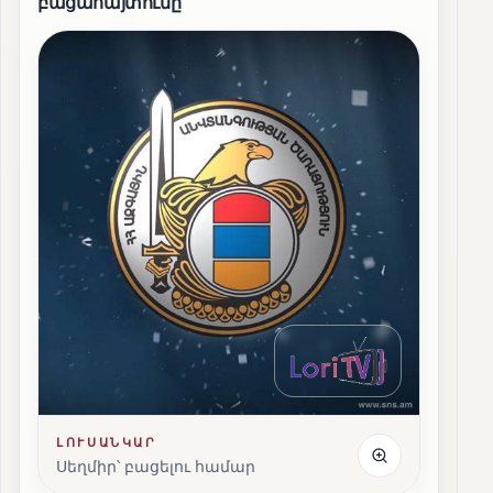
բացահայտումը
ԼՈՒՍԱՆԿԱՐ
Սեղմիր՝ բացելու համար