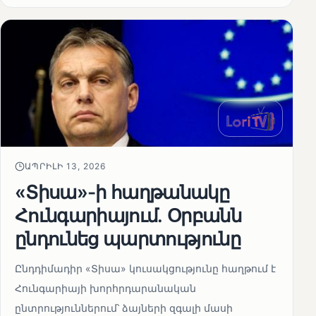
ԱՊՐԻԼԻ 13, 2026
«Տիսա»-ի հաղթանակը
Հունգարիայում․ Օրբանն
ընդունեց պարտությունը
Ընդդիմադիր «Տիսա» կուսակցությունը հաղթում է
Հունգարիայի խորհրդարանական
ընտրություններում՝ ձայների զգալի մասի