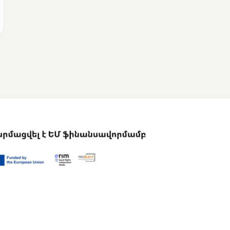
ՄՈՒՆԵՏԻԿ
Վրաստանի
վարչապետը
շնորհավորել է Նիկոլ
Փաշինյանին՝
ընտրություններում
հաջողության
կապակցությամբ