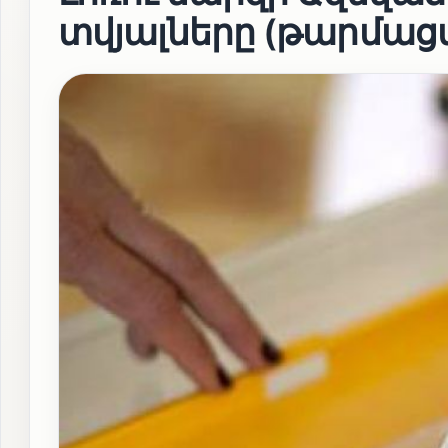
տվյալները (թարմաց