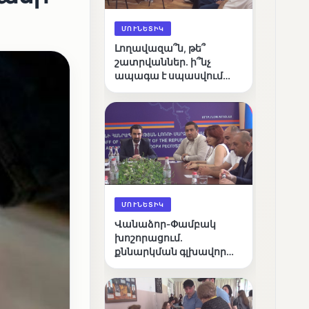
ՄՈՒՆԵՏԻԿ
Լողավազա՞ն, թե՞
շատրվաններ. ի՞նչ
ապագա է սպասվում
Վանաձորի քաղաքային
լճին
ՄՈՒՆԵՏԻԿ
Վանաձոր-Փամբակ
խոշորացում.
քննարկման գլխավոր
հարցը՝ արդյունավետ
կառավարո՞ւմ, թե՞
քաղաքական նպատակ