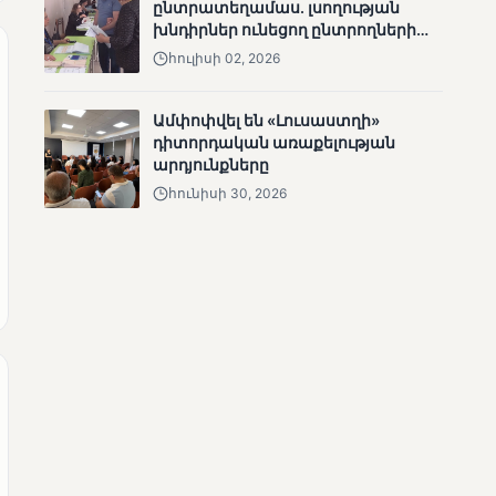
ընտրատեղամաս. լսողության
անհետացած
խնդիրներ ունեցող ընտրողների
անչափահասների
ճանապարհը
հուլիսի 02, 2026
որոնողական
աշխատանքները
Ամփոփվել են «Լուսաստղի»
դիտորդական առաքելության
արդյունքները
հունիսի 30, 2026
ՄՈՒՆԵՏԻԿ
Մատչելի
ընտրություններ՝ դեռևս
չլուծված խնդիրներով.
«Լուսաստղի»
դիտորդական
առաքելության
արդյունքները