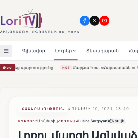
ՀԻՆԳՇԱԲԹԻ, ՕԳՈՍՏՈՍԻ 06, 2026
Գլխավոր
Լուրեր
Տեսադարան
Հա
ը
Մարթա Կոս. «Հայաստանն ու ԵՄ-ն երբեք այսքան մոտ չ
ԹԵԺ
HOT
ՀՈՒՆԻՍԻ 20, 2021, 23:40
ՀԱՍԱՐԱԿՈՒԹՅՈՒՆ
Մունետիկ
Lusine Sargsyan
Կիսվել
ԱՂԲՅՈՒՐ
ՀԵՂԻՆԱԿ
Լոռու մարզի Ազնվա