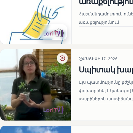
առաքելությու
Հաշմանդամություն ու
առաքելությունում
ՄԱՅԻՍԻ 17, 2026
Սպիտակ խալ
Այս պատմությունը բժշկ
փոխարինել է կանաչով 
տարիներին աստիճանաբ