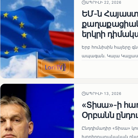
ԱՊՐԻԼԻ 22, 2026
ԵՄ-ն Հայաստա
քաղաքացիակա
երկրի դիմակ
Երբ հունիսին հայերը գ
ապագան. Կայա Կալլաս
ԱՊՐԻԼԻ 13, 2026
«Տիսա»-ի հա
Օրբանն ընդո
Ընդդիմադիր «Տիսա» կու
խորհրդարանական ընտրո