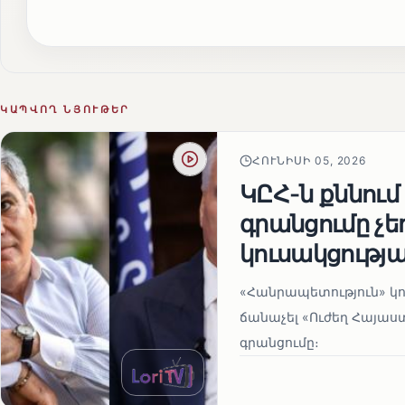
ԿԱՊՎՈՂ ՆՅՈՒԹԵՐ
ՀՈՒՆԻՍԻ 05, 2026
ԿԸՀ-ն քննում
գրանցումը չ
կուսակցությա
«Հանրապետություն» կու
ճանաչել «Ուժեղ Հայաս
գրանցումը։