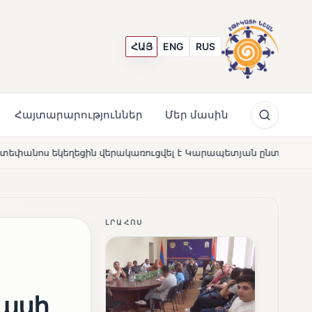
ՀԱՅ
ENG
RUS
Հայտարարություններ
Մեր մասին
րակառուցվել է Կարապետյան ընտանիքի մեկենասությամբ
NE
ԼՐԱՀՈՍ
մասի