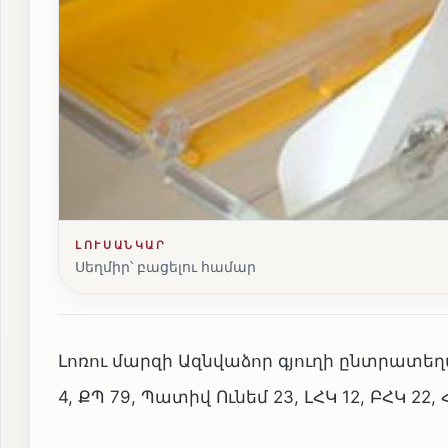
ԼՈՒՍԱՆԿԱՐ
Սեղմիր՝ բացելու համար
Լոռու մարզի Ազնվաձոր գյուղի ընտրատե
4, ՔՊ 79, Պատիվ Ունեմ 23, ԼՀԿ 12, ԲՀԿ 2