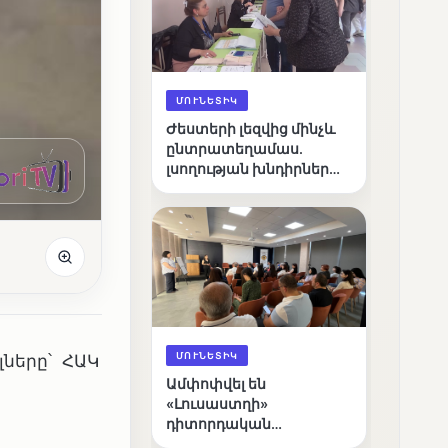
ՄՈՒՆԵՏԻԿ
Ժեստերի լեզվից մինչև
ընտրատեղամաս.
լսողության խնդիրներ
ունեցող ընտրողների
ճանապարհը
ՄՈՒՆԵՏԻԿ
ները՝ ՀԱԿ
Ամփոփվել են
«Լուսաստղի»
դիտորդական
առաքելության