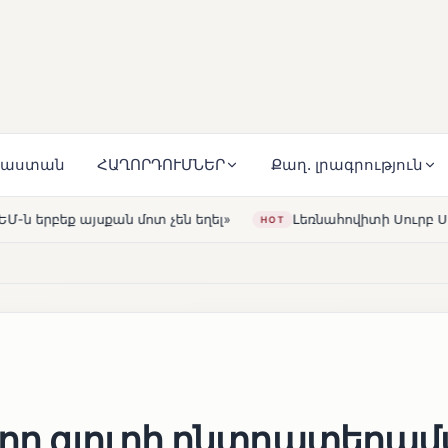
յաստան
ՀԱՂՈՐԴՈՒՄՆԵՐ
Քաղ. լրագրություն
են եղել»
Լեռնահովիտի Սուրբ Ստեփանոս եկեղեցին վե
HOT
ձոր գյուղի ընտրատեղա