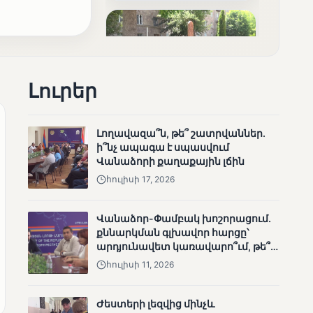
արդյունքները
Լուրեր
ՄՈՒՆԵՏԻԿ
Լողավազա՞ն, թե՞ շատրվաններ.
Ոչ միայն ընտրող, այլև
ի՞նչ ապագա է սպասվում
որոշում կայացնող
Վանաձորի քաղաքային լճին
հուլիսի 17, 2026
Վանաձոր-Փամբակ խոշորացում.
քննարկման գլխավոր հարցը՝
արդյունավետ կառավարո՞ւմ, թե՞
քաղաքական նպատակ
հուլիսի 11, 2026
ՄՈՒՆԵՏԻԿ
Շարունակվում են
Ժեստերի լեզվից մինչև
Փամբակ գետում