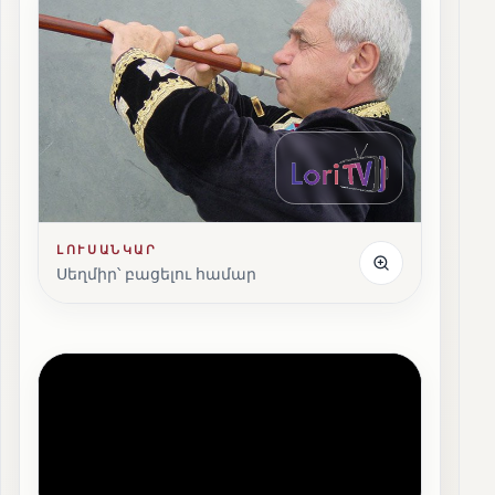
ԼՈՒՍԱՆԿԱՐ
Սեղմիր՝ բացելու համար