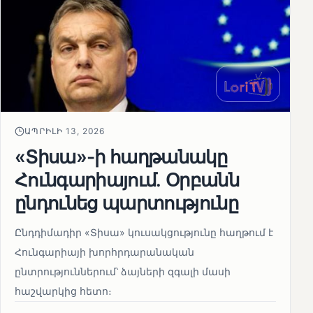
ԱՊՐԻԼԻ 13, 2026
«Տիսա»-ի հաղթանակը
Հունգարիայում․ Օրբանն
ընդունեց պարտությունը
Ընդդիմադիր «Տիսա» կուսակցությունը հաղթում է
Հունգարիայի խորհրդարանական
ընտրություններում՝ ձայների զգալի մասի
հաշվարկից հետո։