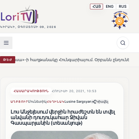
ՀԱՅ
ENG
RUS
ԿԻՐԱԿԻ, ՕԳՈՍՏՈՍԻ 09, 2026
 հաղթանակը Հունգարիայում․ Օրբանն ընդունեց պարտությունը
ԹԵԺ
ՀԱՍԱՐԱԿՈՒԹՅՈՒՆ
ՀՈՒԼԻՍԻ 20, 2021, 10:53
Մունետիկ
Lusine Sargsyan
Կիսվել
ԱՂԲՅՈՒՐ
ՀԵՂԻՆԱԿ
Լոս Անջելեսում վերջին հրաժեշտն են տվել
անվանի դուդուկահար Ջիվան
Գասպարյանին (տեսանյութ)