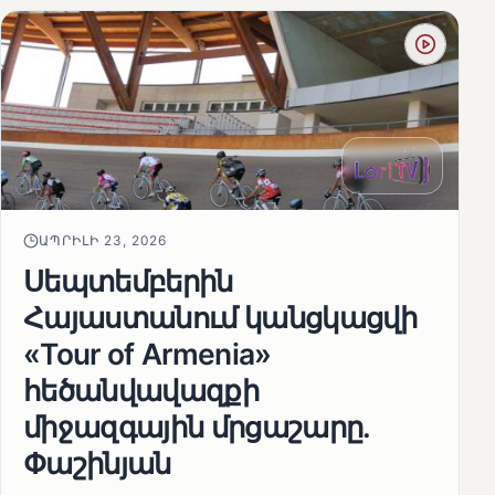
ԱՊՐԻԼԻ 23, 2026
Սեպտեմբերին
Հայաստանում կանցկացվի
«Tour of Armenia»
հեծանվավազքի
միջազգային մրցաշարը.
Փաշինյան