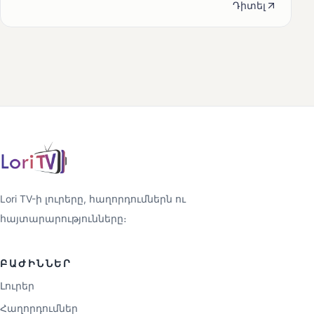
Դիտել
Lori TV-ի լուրերը, հաղորդումներն ու
հայտարարությունները։
ԲԱԺԻՆՆԵՐ
Լուրեր
Հաղորդումներ