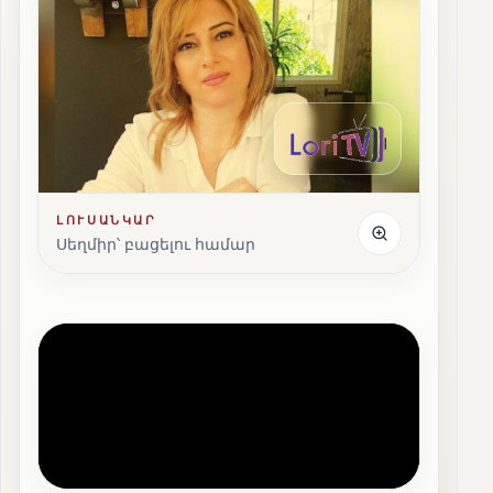
ԼՈՒՍԱՆԿԱՐ
Սեղմիր՝ բացելու համար