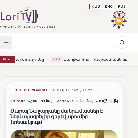
ՀԱՅ
ENG
RUS
ԿԻՐԱԿԻ, ՕԳՈՍՏՈՍԻ 09, 2026
թյունը
Մարթա Կոս. «Հայաստանն ու ԵՄ-ն երբեք այսքան 
ԹԵԺ
HOT
ՀԱՍԱՐԱԿՈՒԹՅՈՒՆ
ՄԱՐՏԻ 11, 2021, 23:27
Աշխարհի հայեր
Lusine Sargsyan
Կիսվել
ԱՂԲՅՈՒՐ
ՀԵՂԻՆԱԿ
Մարալ Նաջարյանը մանրամասներ է
ներկայացրել իր գերեվարումից
(տեսանյութ)