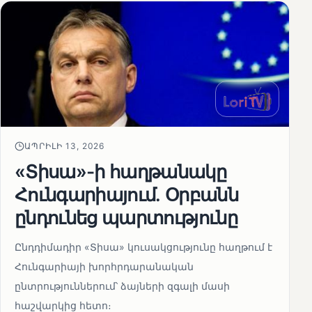
ԱՊՐԻԼԻ 13, 2026
«Տիսա»-ի հաղթանակը
Հունգարիայում․ Օրբանն
ընդունեց պարտությունը
Ընդդիմադիր «Տիսա» կուսակցությունը հաղթում է
Հունգարիայի խորհրդարանական
ընտրություններում՝ ձայների զգալի մասի
հաշվարկից հետո։