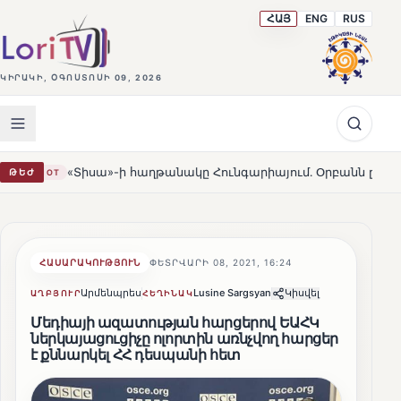
ՀԱՅ
ENG
RUS
ԿԻՐԱԿԻ, ՕԳՈՍՏՈՍԻ 09, 2026
սա»-ի հաղթանակը Հունգարիայում․ Օրբանն ընդունեց պարտությ
ԹԵԺ
ՀԱՍԱՐԱԿՈՒԹՅՈՒՆ
ՓԵՏՐՎԱՐԻ 08, 2021, 16:24
Արմենպրես
Lusine Sargsyan
Կիսվել
ԱՂԲՅՈՒՐ
ՀԵՂԻՆԱԿ
Մեդիայի ազատության հարցերով ԵԱՀԿ
ներկայացուցիչը ոլորտին առնչվող հարցեր
է քննարկել ՀՀ դեսպանի հետ