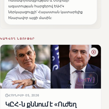
համագործակցության և Մեդիայի
ազատության հարցերով ԵԱՀԿ
ներկայացուցչի՝ Հայաստան կատարելիք
հնարավոր այցի մասին:
ԿԱՊՎՈՂ ՆՅՈՒԹԵՐ
ՀՈՒՆԻՍԻ 05, 2026
ԿԸՀ-ն քննում է «Ուժեղ