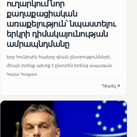
ուղարկում նոր
քաղաքացիական
առաքելություն՝ նպաստելու
երկրի դիմակայունության
ամրապնդմանը
Երբ հունիսին հայերը գնան ընտրությունների,
միայն իրենք պետք է ընտրեն իրենց ապագան.
Կայա Կալլաս
Դիտել