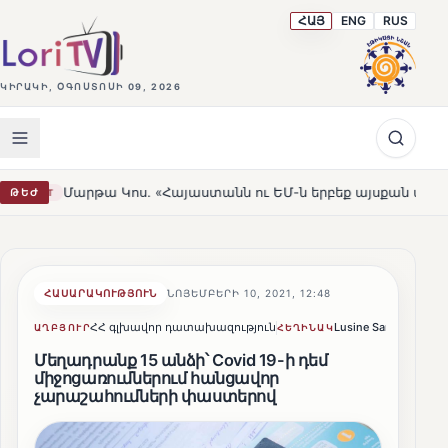
ՀԱՅ
ENG
RUS
ԿԻՐԱԿԻ, ՕԳՈՍՏՈՍԻ 09, 2026
«Հայաստանն ու ԵՄ-ն երբեք այսքան մոտ չեն եղել»
Լեռ
ԹԵԺ
HOT
ՀԱՍԱՐԱԿՈՒԹՅՈՒՆ
ՆՈՅԵՄԲԵՐԻ 10, 2021, 12:48
ՀՀ գլխավոր դատախազություն
Lusine Sargsyan
Կ
ԱՂԲՅՈՒՐ
ՀԵՂԻՆԱԿ
Մեղադրանք 15 անձի՝ Covid 19-ի դեմ
միջոցառումներում հանցավոր
չարաշահումների փաստերով