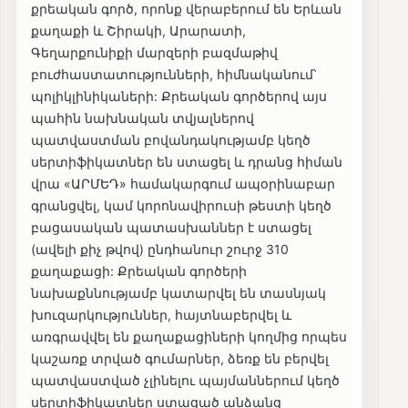
քրեական գործ, որոնք վերաբերում են Երևան
քաղաքի և Շիրակի, Արարատի,
Գեղարքունիքի մարզերի բազմաթիվ
բուժհաստատությունների, հիմնականում՝
պոլիկլինիկաների: Քրեական գործերով այս
պահին նախնական տվյալներով
պատվաստման բովանդակությամբ կեղծ
սերտիֆիկատներ են ստացել և դրանց հիման
վրա «ԱՐՄԵԴ» համակարգում ապօրինաբար
գրանցվել, կամ կորոնավիրուսի թեստի կեղծ
բացասական պատասխաններ է ստացել
(ավելի քիչ թվով) ընդհանուր շուրջ 310
քաղաքացի: Քրեական գործերի
նախաքննությամբ կատարվել են տասնյակ
խուզարկություններ, հայտնաբերվել և
առգրավվել են քաղաքացիների կողմից որպես
կաշառք տրված գումարներ, ձեռք են բերվել
պատվաստված չլինելու պայմաններում կեղծ
սերտիֆիկատներ ստացած անձանց