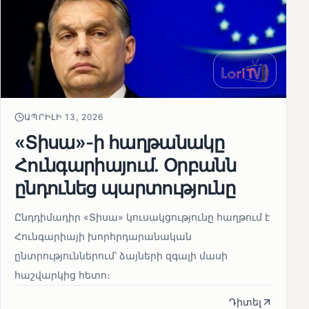
ԱՊՐԻԼԻ 13, 2026
«Տիսա»-ի հաղթանակը
Հունգարիայում․ Օրբանն
ընդունեց պարտությունը
Ընդդիմադիր «Տիսա» կուսակցությունը հաղթում է
Հունգարիայի խորհրդարանական
ընտրություններում՝ ձայների զգալի մասի
հաշվարկից հետո։
Դիտել