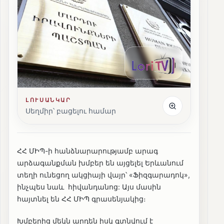
ԼՈՒՍԱՆԿԱՐ
Սեղմիր՝ բացելու համար
ՀՀ ՄԻՊ-ի հանձնարարությամբ արագ
արձագանքման խմբեր են այցելել Երևանում
տեղի ունեցող ակցիայի վայր՝ «Ֆիզգարադոկ»,
ինչպես նաև հիվանդանոց: Այս մասին
հայտնել են ՀՀ ՄԻՊ գրասենյակից։
Խմբերից մեկն արդեն իսկ գտնվում է