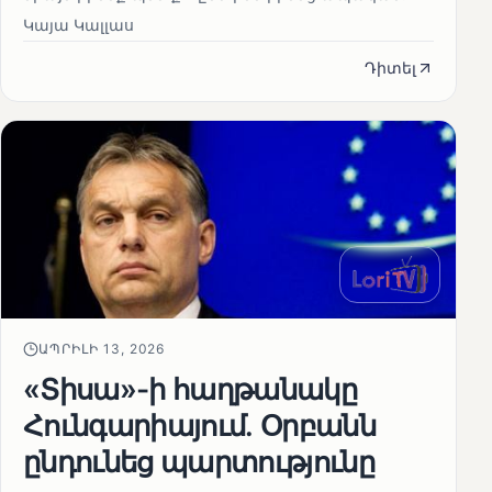
Կայա Կալլաս
Դիտել
ԱՊՐԻԼԻ 13, 2026
«Տիսա»-ի հաղթանակը
Հունգարիայում․ Օրբանն
ընդունեց պարտությունը