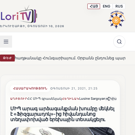
ՀԱՅ
ENG
RUS
ԵՐԿՈՒՇԱԲԹԻ, ՕԳՈՍՏՈՍԻ 10, 2026
նակը Հունգարիայում․ Օրբանն ընդունեց պարտությունը
ԹԵԺ
HOT
ՀԱՍԱՐԱԿՈՒԹՅՈՒՆ
ՕԳՈՍՏՈՍԻ 21, 2021, 21:25
ՀՀ ՄԻՊ գրասենյակ
Lusine Sargsyan
Կիսվել
ԱՂԲՅՈՒՐ
ՀԵՂԻՆԱԿ
ՄԻՊ արագ արձագանքման խումբը մեկնել
է «Ֆիզգարադոկ»-ից հիվանդանոց
տեղափոխված երեխային տեսակցելու