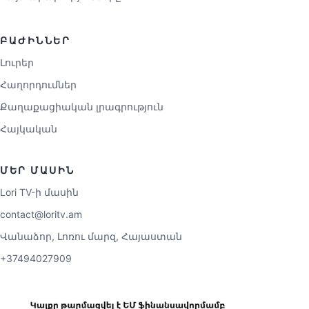
ԲԱԺԻՆՆԵՐ
Լուրեր
Հաղորդումներ
Քաղաքացիական լրագրություն
Հայկական
ՄԵՐ ՄԱՍԻՆ
Lori TV-ի մասին
contact@loritv.am
Վանաձոր, Լոռու մարզ, Հայաստան
+37494027909