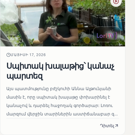
ՄԱՅԻՍԻ 17, 2026
Սպիտակ խալաթից՝ կանաչ
պարտեզ
Այս պատմությունը բժշկուհի Աննա Ալթունյանի
մասին է, որը սպիտակ խալաթը փոխարինել է
կանաչով և դարձել հաջողակ գործարար: Լոռու
մարզում վերջին տարիներին աստիճանաբար զ...
Դիտել