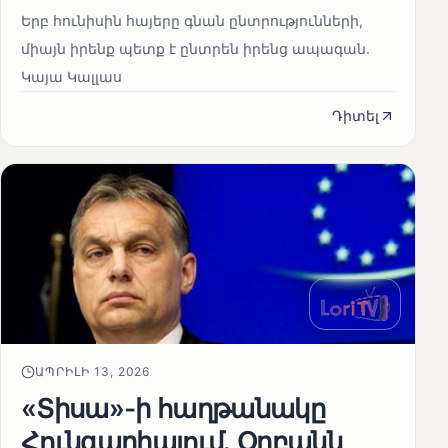
Երբ հունիսին հայերը գնան ընտրությունների,
միայն իրենք պետք է ընտրեն իրենց ապագան.
Կայա Կալլաս
Դիտել
ԱՊՐԻԼԻ 13, 2026
«Տիսա»-ի հաղթանակը
Հունգարիայում․ Օրբանն