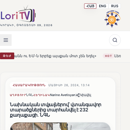
ՀԱՅ
ENG
RUS
ԿԻՐԱԿԻ, ՕԳՈՍՏՈՍԻ 09, 2026
բեք այսքան մոտ չեն եղել»
Լեռնահովիտի Սուրբ Ստեփան
ԹԵԺ
HOT
ՀԱՍԱՐԱԿՈՒԹՅՈՒՆ
ՄԱՅԻՍԻ 26, 2024, 13:14
ՆԳՆ
Narine Avetisyan
Կիսվել
ԱՂԲՅՈՒՐ
ՀԵՂԻՆԱԿ
Նախնական տվյալներով՝ վտանգավոր
տարածքներից տարհանվել է 232
քաղաքացի. ՆԳՆ