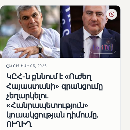
ՀՈՒՆԻՍԻ 05, 2026
ԿԸՀ-ն քննում է «Ուժեղ
Հայաստանի» գրանցումը
չեղարկելու
«Հանրապետություն»
կուսակցության դիմումը.
ՈՒՂԻՂ