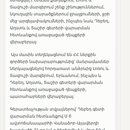
Տավուշի մարզերում շենք շինություններում,
նկուղային տարածքներում ջրալցումների, ջրի
մեջ արգելափակումների, ինչպես նաև Դեբեդ,
Աղստև և Տաշիր գետերի վարարման
հետևանքով առաջացած դեպքերի
վերաբերյալ։
Այս մասին տեղեկացնում են ՀՀ ներքին
գործերի նախարարությունից՝ մանրամասներ
ներկայացնելով հորդառատ անձրևից Լոռու և
Տավուշի մարզերում, Երևանում, ինչպես և
Դեբեդ, Աղստև, Տաշիր գետերի վարարման
հետևանքով առաջացած դեպքերի,
պատահարների վերաբերյալ:
Գերատեսչության տվյալներով՝ Դեբեդ գետի
վարարման հետևանքով Մ 6
ավտոճանապարհի Վանաձոր-Ալավերդի
հատվածի 31-րդ կմ-ը հեղեղվել է և մոտ 50 մ