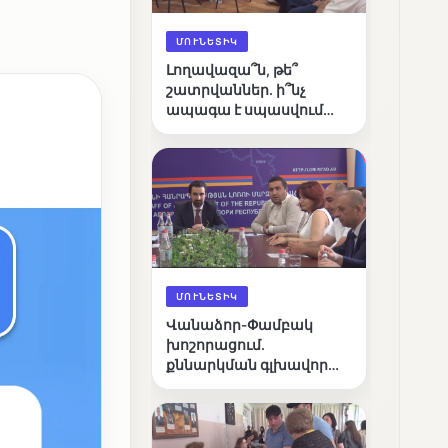
ՄՈՒՆԵՏԻԿ
Լողավազա՞ն, թե՞
շատրվաններ. ի՞նչ
ապագա է սպասվում
Վանաձորի քաղաքային
լճին
ՄՈՒՆԵՏԻԿ
Վանաձոր-Փամբակ
խոշորացում.
քննարկման գլխավոր
հարցը՝ արդյունավետ
կառավարո՞ւմ, թե՞
քաղաքական նպատակ