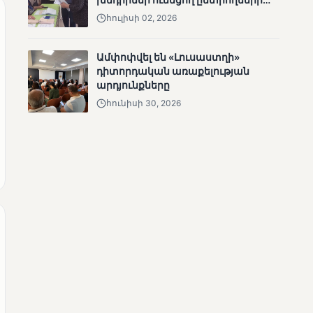
ՄՈՒՆԵՏԻԿ
ճանապարհը
հուլիսի 02, 2026
Մատչելի
ընտրություններ.
Ամփոփվել են «Լուսաստղի»
ձեռքբերումներ և
դիտորդական առաքելության
բացթողումներ
արդյունքները
հունիսի 30, 2026
ՄՈՒՆԵՏԻԿ
Ամփոփվել են 2005
տեղամասերի
արդյունքները