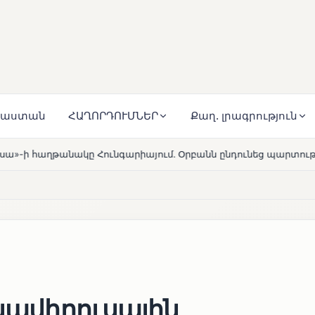
յաստան
ՀԱՂՈՐԴՈՒՄՆԵՐ
Քաղ. լրագրություն
րիայում․ Օրբանն ընդունեց պարտությունը
Մարթա Կոս.
HOT
ոնավիրուսային