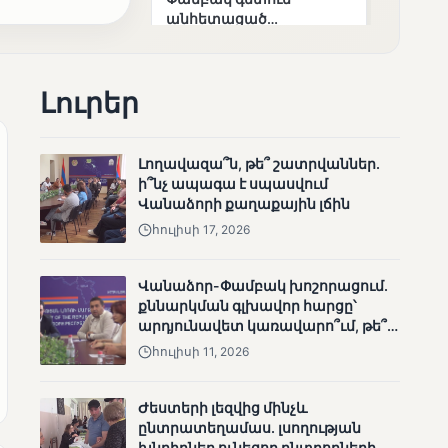
անհետացած
անչափահասների
որոնողական
աշխատանքները
Լուրեր
Լողավազա՞ն, թե՞ շատրվաններ.
ի՞նչ ապագա է սպասվում
Վանաձորի քաղաքային լճին
ՄՈՒՆԵՏԻԿ
հուլիսի 17, 2026
Մատչելի
ընտրություններ՝ դեռևս
չլուծված խնդիրներով.
Վանաձոր-Փամբակ խոշորացում.
«Լուսաստղի»
քննարկման գլխավոր հարցը՝
դիտորդական
արդյունավետ կառավարո՞ւմ, թե՞
առաքելության
քաղաքական նպատակ
հուլիսի 11, 2026
արդյունքները
Ժեստերի լեզվից մինչև
ընտրատեղամաս. լսողության
խնդիրներ ունեցող ընտրողների