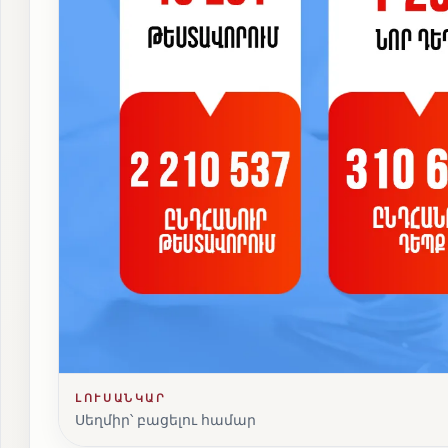
ԼՈՒՍԱՆԿԱՐ
Սեղմիր՝ բացելու համար