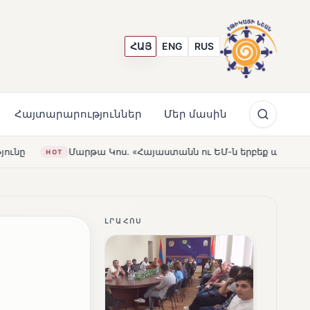
ՀԱՅ
ENG
RUS
Հայտարարություններ
Մեր մասին
 «Հայաստանն ու ԵՄ-ն երբեք այսքան մոտ չեն եղել»
Լեռ
HOT
ԼՐԱՀՈՍ