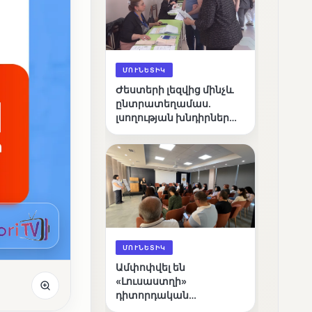
ՄՈՒՆԵՏԻԿ
Ժեստերի լեզվից մինչև
ընտրատեղամաս.
լսողության խնդիրներ
ունեցող ընտրողների
ճանապարհը
ՄՈՒՆԵՏԻԿ
Ամփոփվել են
«Լուսաստղի»
դիտորդական
առաքելության