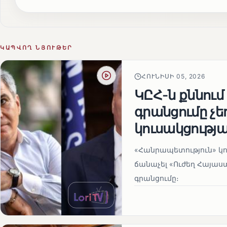
ԿԱՊՎՈՂ ՆՅՈՒԹԵՐ
ՀՈՒՆԻՍԻ 05, 2026
ԿԸՀ-ն քննում
գրանցումը չ
կուսակցությա
«Հանրապետություն» կու
ճանաչել «Ուժեղ Հայաս
գրանցումը։