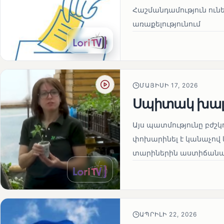
Հաշմանդամություն ու
առաքելությունում
ՄԱՅԻՍԻ 17, 2026
Սպիտակ խալ
Այս պատմությունը բժշկ
փոխարինել է կանաչով 
տարիներին աստիճանաբ
ԱՊՐԻԼԻ 22, 2026