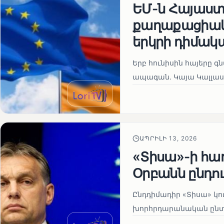
ԵՄ-ն Հայաստա
քաղաքացիակա
երկրի դիմակ
Երբ հունիսին հայերը գ
ապագան. Կայա Կալլաս
ԱՊՐԻԼԻ 13, 2026
«Տիսա»-ի հա
Օրբանն ընդո
Ընդդիմադիր «Տիսա» կու
խորհրդարանական ընտրո