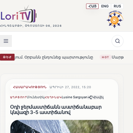
ՀԱՅ
ENG
RUS
ՀԻՆԳՇԱԲԹԻ, ՕԳՈՍՏՈՍԻ 06, 2026
բանն ընդունեց պարտությունը
Մարթա Կոս. «Հայաստանն
ԹԵԺ
HOT
ՀԱՍԱՐԱԿՈՒԹՅՈՒՆ
ԱՊՐԻԼԻ 27, 2022, 15:20
Մունետիկ
Lusine Sargsyan
Կիսվել
ԱՂԲՅՈՒՐ
ՀԵՂԻՆԱԿ
Օդի ջերմաստիճանն աստիճանաբար
կնվազի 3-5 աստիճանով