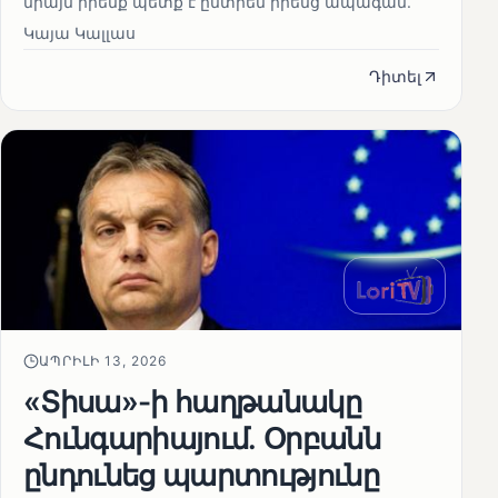
միայն իրենք պետք է ընտրեն իրենց ապագան.
Կայա Կալլաս
Դիտել
ԱՊՐԻԼԻ 13, 2026
«Տիսա»-ի հաղթանակը
Հունգարիայում․ Օրբանն
ընդունեց պարտությունը