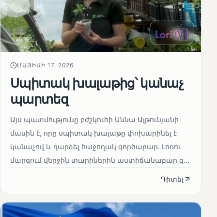
ՄԱՅԻՍԻ 17, 2026
Սպիտակ խալաթից՝ կանաչ
պարտեզ
Այս պատմությունը բժշկուհի Աննա Ալթունյանի
մասին է, որը սպիտակ խալաթը փոխարինել է
կանաչով և դարձել հաջողակ գործարար: Լոռու
մարզում վերջին տարիներին աստիճանաբար զ...
Դիտել