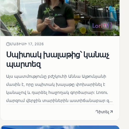
ՄԱՅԻՍԻ 17, 2026
Սպիտակ խալաթից՝ կանաչ
պարտեզ
Այս պատմությունը բժշկուհի Աննա Ալթունյանի
մասին է, որը սպիտակ խալաթը փոխարինել է
կանաչով և դարձել հաջողակ գործարար: Լոռու
մարզում վերջին տարիներին աստիճանաբար զ...
Դիտել