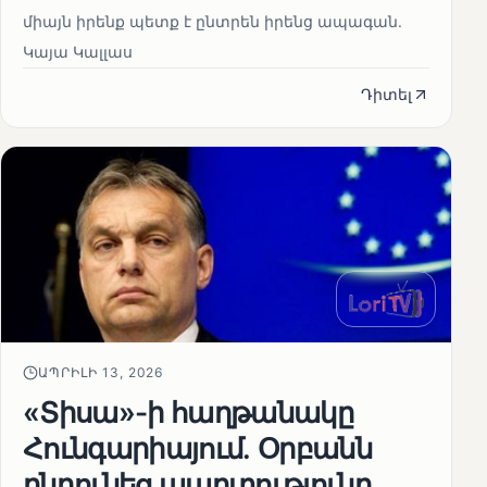
միայն իրենք պետք է ընտրեն իրենց ապագան.
Կայա Կալլաս
Դիտել
ԱՊՐԻԼԻ 13, 2026
«Տիսա»-ի հաղթանակը
Հունգարիայում․ Օրբանն
ընդունեց պարտությունը