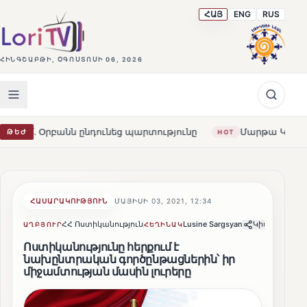
ՀԱՅ
ENG
RUS
ՀԻՆԳՇԱԲԹԻ, ՕԳՈՍՏՈՍԻ 06, 2026
 ընդունեց պարտությունը
Մարթա Կոս. «Հայաստանն ու 
ԹԵԺ
HOT
ՀԱՍԱՐԱԿՈՒԹՅՈՒՆ
ՄԱՅԻՍԻ 03, 2021, 12:34
ՀՀ Ոստիկանություն
Lusine Sargsyan
Կիսվել
ԱՂԲՅՈՒՐ
ՀԵՂԻՆԱԿ
Ոստիկանությունը հերքում է
նախընտրական գործընթացներին՝ իր
միջամտության մասին լուրերը