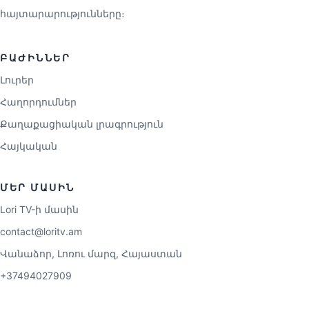
հայտարարությունները։
ԲԱԺԻՆՆԵՐ
Լուրեր
Հաղորդումներ
Քաղաքացիական լրագրություն
Հայկական
ՄԵՐ ՄԱՍԻՆ
Lori TV-ի մասին
contact@loritv.am
Վանաձոր, Լոռու մարզ, Հայաստան
+37494027909