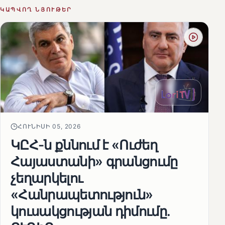
ԿԱՊՎՈՂ ՆՅՈՒԹԵՐ
ՀՈՒՆԻՍԻ 05, 2026
ԿԸՀ-ն քննում է «Ուժեղ
Հայաստանի» գրանցումը
չեղարկելու
«Հանրապետություն»
կուսակցության դիմումը.