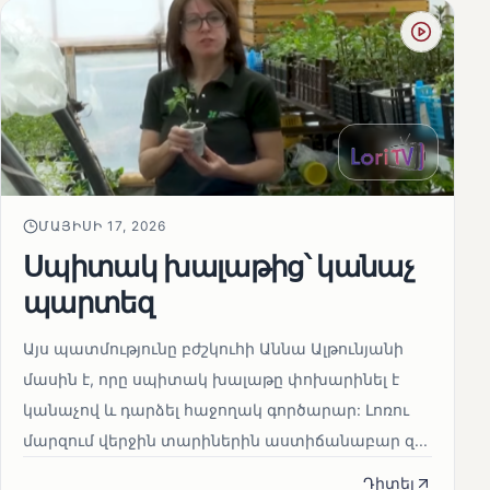
ՄԱՅԻՍԻ 17, 2026
Սպիտակ խալաթից՝ կանաչ
պարտեզ
Այս պատմությունը բժշկուհի Աննա Ալթունյանի
մասին է, որը սպիտակ խալաթը փոխարինել է
կանաչով և դարձել հաջողակ գործարար: Լոռու
մարզում վերջին տարիներին աստիճանաբար զ...
Դիտել