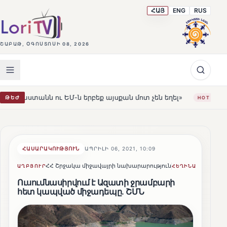
ՀԱՅ
ENG
RUS
ՇԱԲԱԹ, ՕԳՈՍՏՈՍԻ 08, 2026
ւ ԵՄ-ն երբեք այսքան մոտ չեն եղել»
Լեռնահովիտի Սո
ԹԵԺ
HOT
ՀԱՍԱՐԱԿՈՒԹՅՈՒՆ
ԱՊՐԻԼԻ 06, 2021, 10:09
ՀՀ Շրջակա միջավայրի նախարարություն
Lusine S
ԱՂԲՅՈՒՐ
ՀԵՂԻՆԱԿ
Ուսումնասիրվում է Ազատի ջրամբարի
հետ կապված միջադեպը. ՇՄՆ