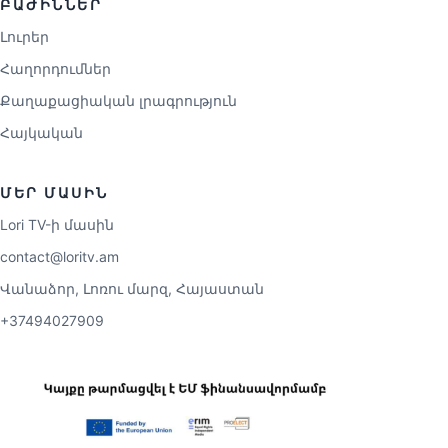
ԲԱԺԻՆՆԵՐ
Լուրեր
Հաղորդումներ
Քաղաքացիական լրագրություն
Հայկական
ՄԵՐ ՄԱՍԻՆ
Lori TV-ի մասին
contact@loritv.am
Վանաձոր, Լոռու մարզ, Հայաստան
+37494027909