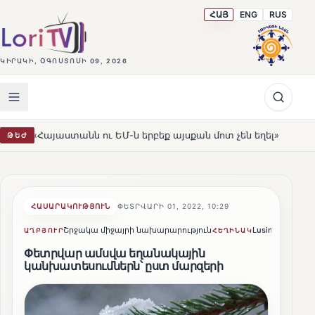
ՀԱՅ
ENG
RUS
ԿԻՐԱԿԻ, ՕԳՈՍՏՈՍԻ 09, 2026
ն ու ԵՄ-ն երբեք այսքան մոտ չեն եղել»
Լեռնահովիտի 
ԹԵԺ
HOT
ՀԱՍԱՐԱԿՈՒԹՅՈՒՆ
ՓԵՏՐՎԱՐԻ 01, 2022, 10:29
Շրջակա միջայրի նախարարություն
Lusine Sargsyan
ԱՂԲՅՈՒՐ
ՀԵՂԻՆԱԿ
Փետրվար ամսվա եղանակային
կանխատեսումներն՝ ըստ մարզերի