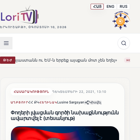
ՀԱՅ
ENG
RUS
ԵՐԿՈՒՇԱԲԹԻ, ՕԳՈՍՏՈՍԻ 10, 2026
ւ ԵՄ-ն երբեք այսքան մոտ չեն եղել»
Լեռնահովիտի Սու
ԹԵԺ
HOT
ՀԱՍԱՐԱԿՈՒԹՅՈՒՆ
ԴԵԿՏԵՄԲԵՐԻ 22, 2021, 13:10
ՀՀ ՔԿ
Lusine Sargsyan
Կիսվել
ԱՂԲՅՈՒՐ
ՀԵՂԻՆԱԿ
Փողերի լվացման գործի նախաքննությունն
ավարտվել է (տեսանյութ)