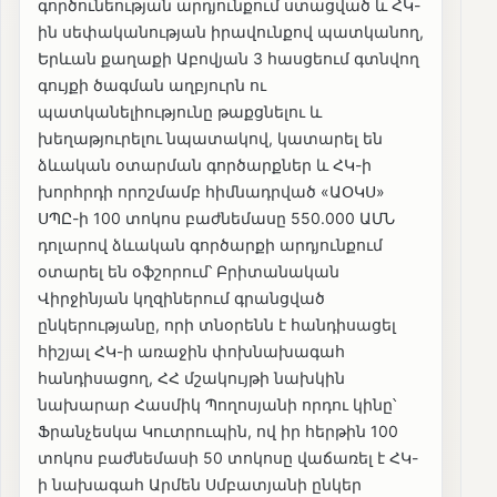
գործունեության արդյունքում ստացված և ՀԿ-
ին սեփականության իրավունքով պատկանող,
Երևան քաղաքի Աբովյան 3 հասցեում գտնվող
գույքի ծագման աղբյուրն ու
պատկանելիությունը թաքցնելու և
խեղաթյուրելու նպատակով, կատարել են
ձևական օտարման գործարքներ և ՀԿ-ի
խորհրդի որոշմամբ հիմնադրված «ԱՕԿՍ»
ՍՊԸ-ի 100 տոկոս բաժնեմասը 550.000 ԱՄՆ
դոլարով ձևական գործարքի արդյունքում
օտարել են օֆշորում՝ Բրիտանական
Վիրջինյան կղզիներում գրանցված
ընկերությանը, որի տնօրենն է հանդիսացել
հիշյալ ՀԿ-ի առաջին փոխնախագահ
հանդիսացող, ՀՀ մշակույթի նախկին
նախարար Հասմիկ Պողոսյանի որդու կինը՝
Ֆրանչեսկա Կուտրուպին, ով իր հերթին 100
տոկոս բաժնեմասի 50 տոկոսը վաճառել է ՀԿ-
ի նախագահ Արմեն Սմբատյանի ընկեր