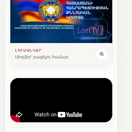
ԼՈՒՍԱՆԿԱՐ
Սեղմիր՝ բացելու համար