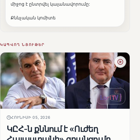
միջոց է ընտրվել կալանավորումը:
Քննչական կոմիտե
ԿԱՊՎՈՂ ՆՅՈՒԹԵՐ
ՀՈՒՆԻՍԻ 05, 2026
ԿԸՀ-ն քննում է «Ուժեղ
Հայաստանի» գրանցումը