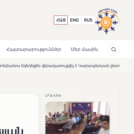
ՀԱՅ
ENG
RUS
Հայտարարություններ
Մեր մասին
ուցվել է Կարապետյան ընտանիքի մեկենասությամբ
Լ
NEWS
ԼՐԱՀՈՍ
լյան