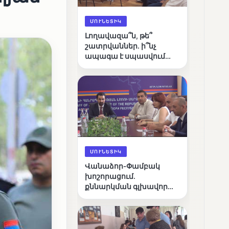
ՄՈՒՆԵՏԻԿ
Լողավազա՞ն, թե՞
շատրվաններ. ի՞նչ
ապագա է սպասվում
Վանաձորի քաղաքային
լճին
ՄՈՒՆԵՏԻԿ
Վանաձոր-Փամբակ
խոշորացում.
քննարկման գլխավոր
հարցը՝ արդյունավետ
կառավարո՞ւմ, թե՞
քաղաքական նպատակ