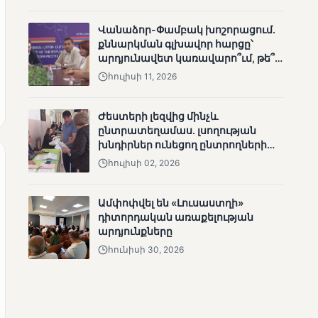
ՄՈՒՆԵՏԻԿ
Վանաձոր-Փամբակ խոշորացում.
Մատչելի
քննարկման գլխավոր հարցը՝
ընտրություններ.
արդյունավետ կառավարո՞ւմ, թե՞
ձեռքբերումներ և
քաղաքական նպատակ
բացթողումներ
հուլիսի 11, 2026
Ժեստերի լեզվից մինչև
ընտրատեղամաս. լսողության
խնդիրներ ունեցող ընտրողների
ճանապարհը
հուլիսի 02, 2026
ՄՈՒՆԵՏԻԿ
Ամփոփվել են «Լուսաստղի»
Ամփոփվել են 2005
դիտորդական առաքելության
տեղամասերի
արդյունքները
արդյունքները
հունիսի 30, 2026