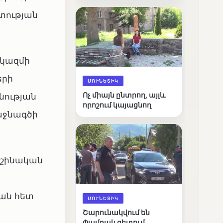
արդյունքները
տության
ակազմի
երի
ՄՈՒՆԵՏԻԿ
Ոչ միայն ընտրող, այլև
նության
որոշում կայացնող
աջնագծի
աշինական
ան հետ
ՄՈՒՆԵՏԻԿ
Շարունակվում են
Փամբակ գետում