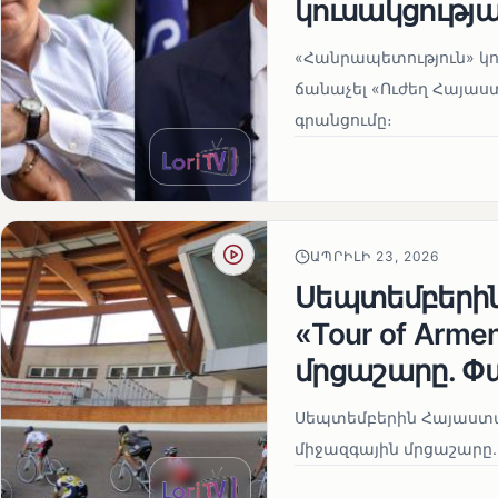
կուսակցությա
«Հանրապետություն» կու
ճանաչել «Ուժեղ Հայաս
գրանցումը։
ԱՊՐԻԼԻ 23, 2026
Սեպտեմբերի
«Tour of Arm
մրցաշարը. Փ
Սեպտեմբերին Հայաստան
միջազգային մրցաշարը.