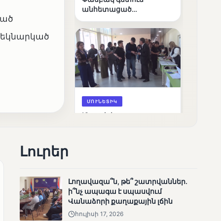
անհետացած
ված
անչափահասների
որոնողական
 մեկնարկած
աշխատանքները
,
ՄՈՒՆԵՏԻԿ
Մատչելի
ընտրություններ՝ դեռևս
չլուծված խնդիրներով.
«Լուսաստղի»
Լուրեր
դիտորդական
առաքելության
արդյունքները
Լողավազա՞ն, թե՞ շատրվաններ.
ի՞նչ ապագա է սպասվում
Վանաձորի քաղաքային լճին
հուլիսի 17, 2026