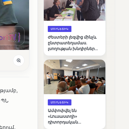
ՄՈՒՆԵՏԻԿ
Ժեստերի լեզվից մինչև
ընտրատեղամաս.
լսողության խնդիրներ
ունեցող ընտրողների
ճանապարհը
թյամբ,
 ՊՆ
ՄՈՒՆԵՏԻԿ
Ամփոփվել են
«Լուսաստղի»
դիտորդական
րում,
առաքելության