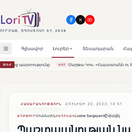
ՈՒՐԲԱԹ, ՕԳՈՍՏՈՍԻ 07, 2026
Գլխավոր
Լուրեր
Տեսադարան
Հա
Մարթա Կոս. «Հայաստանն ու ԵՄ-ն երբեք այսքան մոտ չեն եղ
ԹԵԺ
HOT
ՀՈՒԼԻՍԻ 20, 2022, 14:51
ՀԱՍԱՐԱԿՈՒԹՅՈՒՆ
Մունետիկ
Lusine Sargsyan
Կիսվել
ԱՂԲՅՈՒՐ
ՀԵՂԻՆԱԿ
Պաշտպանության նախ