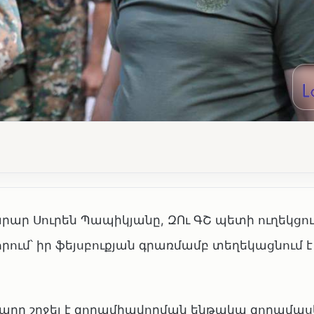
րար Սուրեն Պապիկյանը, ԶՈւ ԳՇ պետի ուղեկցու
րում՝ իր ֆեյսբուքյան գրառմամբ տեղեկացնում է
ը շրջել է զորամիավորման ենթակա զորամասե