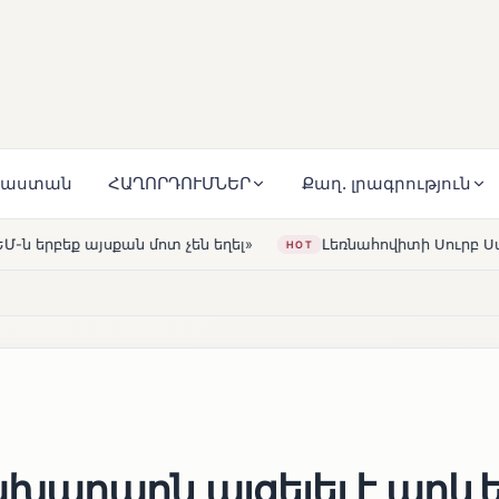
յաստան
ՀԱՂՈՐԴՈՒՄՆԵՐ
Քաղ. լրագրություն
ել»
Լեռնահովիտի Սուրբ Ստեփանոս եկեղեցին վերակառ
HOT
արարն այցելել է արևե