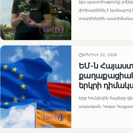
Այս պատմությունը բժշկ
փոխարինել է կանաչով 
տարիներին աստիճանաբ
ԱՊՐԻԼԻ 22, 2026
ԵՄ-ն Հայաստա
քաղաքացիակա
երկրի դիմակ
Երբ հունիսին հայերը գ
ապագան. Կայա Կալլաս