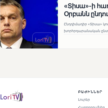
«Տիսա»-ի հա
Օրբանն ընդո
Ընդդիմադիր «Տիսա» կու
խորհրդարանական ընտրո
ԲԱԺԻՆՆԵՐ
Լուրեր
Հաղորդումներ