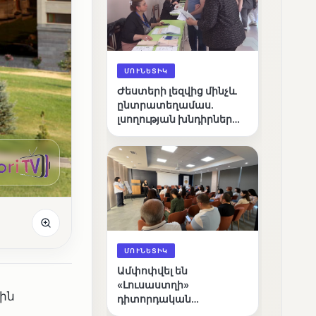
ՄՈՒՆԵՏԻԿ
Ժեստերի լեզվից մինչև
ընտրատեղամաս.
լսողության խնդիրներ
ունեցող ընտրողների
ճանապարհը
ՄՈՒՆԵՏԻԿ
Ամփոփվել են
«Լուսաստղի»
ին
դիտորդական
առաքելության