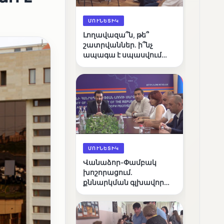
ՄՈՒՆԵՏԻԿ
Լողավազա՞ն, թե՞
շատրվաններ. ի՞նչ
ապագա է սպասվում
Վանաձորի քաղաքային
լճին
ՄՈՒՆԵՏԻԿ
Վանաձոր-Փամբակ
խոշորացում.
քննարկման գլխավոր
հարցը՝ արդյունավետ
կառավարո՞ւմ, թե՞
քաղաքական նպատակ