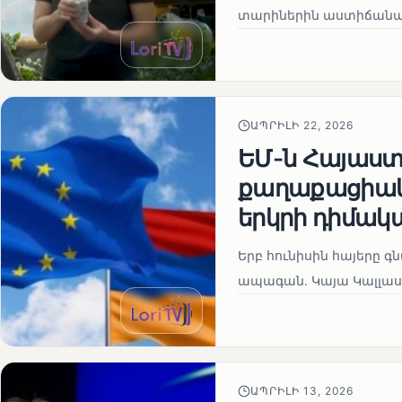
տարիներին աստիճանաբ
ԱՊՐԻԼԻ 22, 2026
ԵՄ-ն Հայաստա
քաղաքացիակա
երկրի դիմակ
Երբ հունիսին հայերը գ
ապագան. Կայա Կալլաս
ԱՊՐԻԼԻ 13, 2026