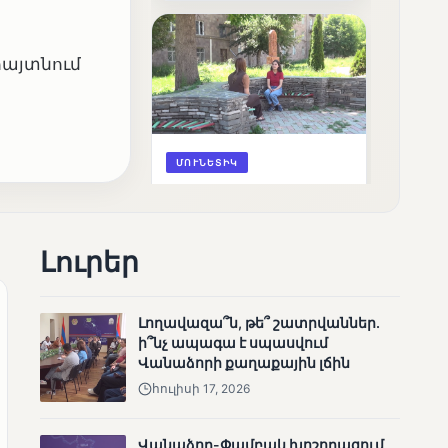
արդյունքները
հայտնում
ՄՈՒՆԵՏԻԿ
Ոչ միայն ընտրող, այլև
որոշում կայացնող
Լուրեր
Լողավազա՞ն, թե՞ շատրվաններ.
ի՞նչ ապագա է սպասվում
Վանաձորի քաղաքային լճին
հուլիսի 17, 2026
ՄՈՒՆԵՏԻԿ
Շարունակվում են
Վանաձոր-Փամբակ խոշորացում.
Փամբակ գետում