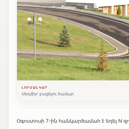
ԼՈՒՍԱՆԿԱՐ
Սեղմիր՝ բացելու համար
Օգոստոսի 7-ին հանկարծամահ է եղել N 