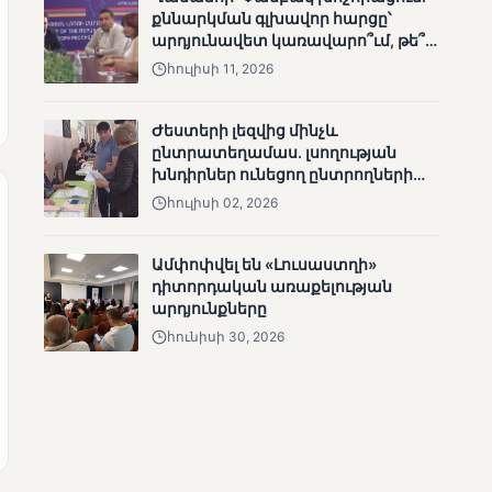
քննարկման գլխավոր հարցը՝
անհետացած
արդյունավետ կառավարո՞ւմ, թե՞
անչափահասների
քաղաքական նպատակ
որոնողական
հուլիսի 11, 2026
աշխատանքները
Ժեստերի լեզվից մինչև
ընտրատեղամաս. լսողության
խնդիրներ ունեցող ընտրողների
ճանապարհը
հուլիսի 02, 2026
ՄՈՒՆԵՏԻԿ
Մատչելի
Ամփոփվել են «Լուսաստղի»
ընտրություններ՝ դեռևս
դիտորդական առաքելության
չլուծված խնդիրներով.
արդյունքները
«Լուսաստղի»
հունիսի 30, 2026
դիտորդական
առաքելության
արդյունքները