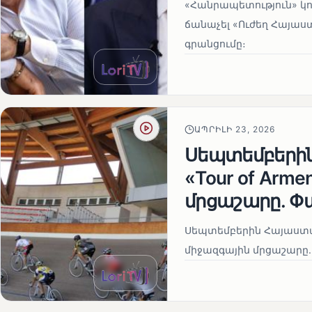
«Հանրապետություն» կու
ճանաչել «Ուժեղ Հայաս
գրանցումը։
ԱՊՐԻԼԻ 23, 2026
Սեպտեմբերի
«Tour of Arm
մրցաշարը. Փ
Սեպտեմբերին Հայաստան
միջազգային մրցաշարը.