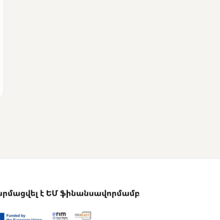
ՄՈՒՆԵՏԻԿ
Վրաստանի
վարչապետը
շնորհավորել է Նիկոլ
Փաշինյանին՝
ընտրություններում
հաջողության
կապակցությամբ