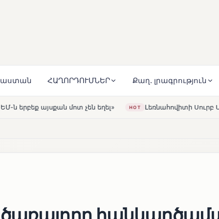
յաստան
ՀԱՂՈՐԴՈՒՄՆԵՐ
Քաղ. լրագրություն
 եղել»
Լեռնահովիտի Սուրբ Ստեփանոս եկեղեցին վերա
HOT
նծառայողը հանկարծամա