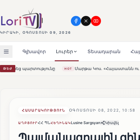
ԿԻՐԱԿԻ, ՕԳՈՍՏՈՍԻ 09, 2026
Գլխավոր
Լուրեր
Տեսադարան
Հա
Մարթա Կոս. «Հայաստանն ու ԵՄ-ն երբեք այսքան մոտ չեն
ԹԵԺ
HOT
ՕԳՈՍՏՈՍԻ 08, 2022, 10:58
ՀԱՍԱՐԱԿՈՒԹՅՈՒՆ
ՀՀ ՊՆ
Lusine Sargsyan
Կիսվել
ԱՂԲՅՈՒՐ
ՀԵՂԻՆԱԿ
Պայմանագրային զի