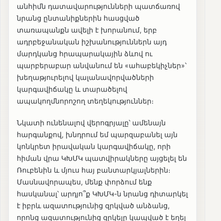
անհիմն դատավարությունների պատճառով
նրանց ընտանիքներին հասցված
տառապանքն ավելի է խորանում, երբ
ադրբեջանական իշխանություններն այդ
մարդկանց հրապարակային ձևով ու
պարբերաբար անվանում են «ահաբեկիչներ»՝
խեղաթյուրելով կալանավորվածների
կարգավիճակը և տարածելով
ապակողմնորոշող տեղեկություններ։
Նկատի ունենալով վերոգրյալը՝ ամենայն
հարգանքով, խնդրում եմ պարզաբանել այն
կոնկրետ իրավական կարգավիճակը, որի
հիման վրա ԿԽՄԿ պատվիրակները այցելել են
Ռուբենին և մյուս հայ բանտարկյալներին։
Մասնավորապես, մենք փորձում ենք
հասկանալ՝ արդյո՞ք ԿԽՄԿ-ն նրանց դիտարկել
է իբրև ազատությունից զրկված անձանց,
որոնց ազատությունից զրկելը կապված է եղել