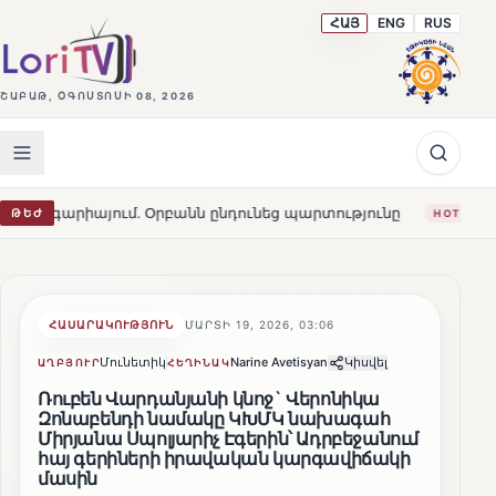
ՀԱՅ
ENG
RUS
ՇԱԲԱԹ, ՕԳՈՍՏՈՍԻ 08, 2026
րբանն ընդունեց պարտությունը
Մարթա Կոս. «Հայաստանն
ԹԵԺ
HOT
ՀԱՍԱՐԱԿՈՒԹՅՈՒՆ
ՄԱՐՏԻ 19, 2026, 03:06
Մունետիկ
Narine Avetisyan
Կիսվել
ԱՂԲՅՈՒՐ
ՀԵՂԻՆԱԿ
Ռուբեն Վարդանյանի կնոջ` Վերոնիկա
Զոնաբենդի նամակը ԿԽՄԿ նախագահ
Միրյանա Սպոլյարիչ Էգերին՝ Ադրբեջանում
հայ գերիների իրավական կարգավիճակի
մասին