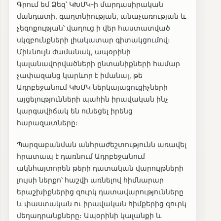
Գրում եմ Ձեզ՝ ԿԽՄԿ-ի մարդասիրական
մանդատի, գաղտնիության, անաչառության և
չեզոքության՝ վաղուց ի վեր հաստատված
սկզբունքների լիակատար գիտակցումով։
Միևնույն ժամանակ, ապօրինի
կալանավորվածների ընտանիքների համար
չափազանց կարևոր է իմանալ, թե
Ադրբեջանում ԿԽՄԿ ներկայացուցիչների
այցելությունների պահին իրավական ինչ
կարգավիճակ են ունեցել իրենց
հարազատները։
Պարզաբանման անհրաժեշտությունն առավել
հրատապ է դառնում Ադրբեջանում
ակնհայտորեն թերի դատական վարույթների
լույսի ներքո՝ հաշվի առնելով հիմնարար
երաշխիքներից զուրկ դատավարությունները
և փաստական ու իրավական հիմքերից զուրկ
մեղադրանքները։ Ապօրինի կալանքի և