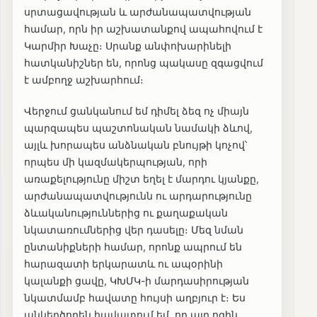
սրտացավության և արժանապատվության
համար, որն իր աշխատանքով ապահովում է
Կարմիր Խաչը։ Սրանք անփոխարինելի
հատկանիշներ են, որոնց պակասը զգացվում
է ամբողջ աշխարհում։
Վերջում ցանկանում եմ դիմել ձեզ ոչ միայն
պարզապես պաշտոնական նամակի ձևով,
այլև խորապես անձնական բնույթի կոչով՝
որպես մի կազմակերպության, որի
առաքելությունը միշտ եղել է մարդու կյանքը,
արժանապատվությունն ու արդարությունը
ձևականություններից ու քաղաքական
նկատառումներից վեր դասելը։ Մեզ նման
ընտանիքների համար, որոնք ապրում են
հարազատի երկարատև ու ապօրինի
կալանքի ցավը, ԿԽՄԿ-ի մարդասիրության
նկատմամբ հավատը հույսի աղբյուր է։ Ես
անկեղծորեն հավատում եմ, որ այդ ոգին