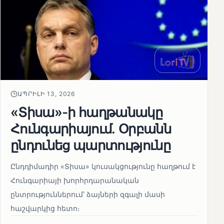
ԱՊՐԻԼԻ 13, 2026
«Տիսա»-ի հաղթանակը
Հունգարիայում․ Օրբանն
ընդունեց պարտությունը
Ընդդիմադիր «Տիսա» կուսակցությունը հաղթում է
Հունգարիայի խորհրդարանական
ընտրություններում՝ ձայների զգալի մասի
հաշվարկից հետո։