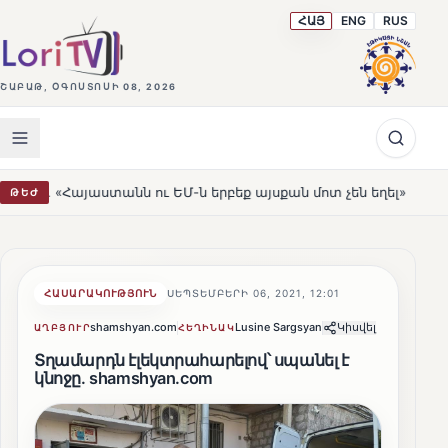
ՀԱՅ
ENG
RUS
ՇԱԲԱԹ, ՕԳՈՍՏՈՍԻ 08, 2026
տանն ու ԵՄ-ն երբեք այսքան մոտ չեն եղել»
Լեռնահովի
ԹԵԺ
HOT
ՀԱՍԱՐԱԿՈՒԹՅՈՒՆ
ՍԵՊՏԵՄԲԵՐԻ 06, 2021, 12:01
shamshyan.com
Lusine Sargsyan
Կիսվել
ԱՂԲՅՈՒՐ
ՀԵՂԻՆԱԿ
Տղամարդն էլեկտրահարելով՝ սպանել է
կնոջը․ shamshyan.com