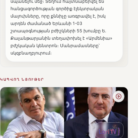
սպանելու մեջ։ Տեղում հայտնաբերվել են
հանցագործության գործիք էլեկտրական
մալուխները, որը քննիչը առգրավել է, իսկ
արդեն ժամանած Երևանի 1-03
շտապօգնության բժիշկների 55 խումբը Ե.
Քալանթարյանին տեղափոխել է «Արմենիա»
բժշկական կենտրոն։ Մանրամասները՝
սկզբնաղբյուրում։
ԿԱՊՎՈՂ ՆՅՈՒԹԵՐ