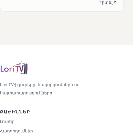
Դիտել
Lori TV-ի լուրերը, հաղորդումներն ու
հայտարարությունները։
ԲԱԺԻՆՆԵՐ
Լուրեր
Հաղորդումներ