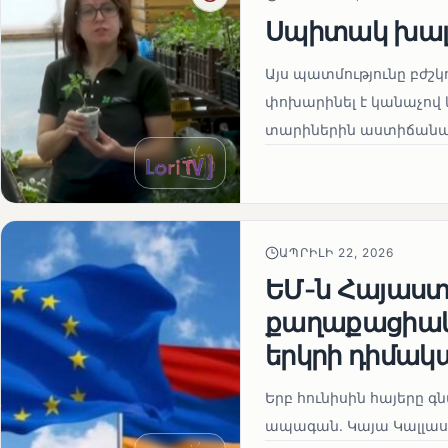
Սպիտակ խալ
Այս պատմությունը բժշկ
փոխարինել է կանաչով 
տարիներին աստիճանաբ
ԱՊՐԻԼԻ 22, 2026
ԵՄ-ն Հայաստա
քաղաքացիակա
երկրի դիմակ
Երբ հունիսին հայերը գ
ապագան. Կայա Կալլաս