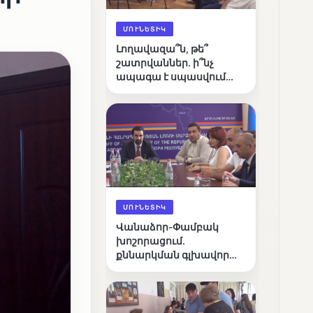
ՄՈՒՆԵՏԻԿ
Լողավազա՞ն, թե՞
շատրվաններ. ի՞նչ
ապագա է սպասվում
Վանաձորի քաղաքային
լճին
ՄՈՒՆԵՏԻԿ
Վանաձոր-Փամբակ
խոշորացում.
քննարկման գլխավոր
հարցը՝ արդյունավետ
կառավարո՞ւմ, թե՞
քաղաքական նպատակ