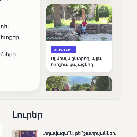
արդյունքները
ղել
հետքեր:
ՄՈՒՆԵՏԻԿ
տների
Ոչ միայն ընտրող, այլև
որոշում կայացնող
Լուրեր
ՄՈՒՆԵՏԻԿ
Շարունակվում են
Լողավազա՞ն, թե՞ շատրվաններ.
Փամբակ գետում