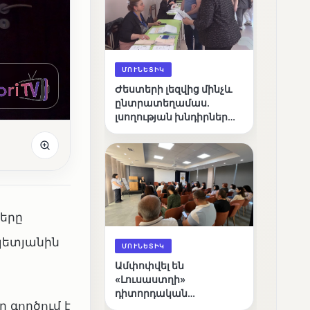
ՄՈՒՆԵՏԻԿ
Ժեստերի լեզվից մինչև
ընտրատեղամաս.
լսողության խնդիրներ
ունեցող ընտրողների
ճանապարհը
երը
պետյանին
ՄՈՒՆԵՏԻԿ
Ամփոփվել են
«Լուսաստղի»
դիտորդական
 գործում է
առաքելության