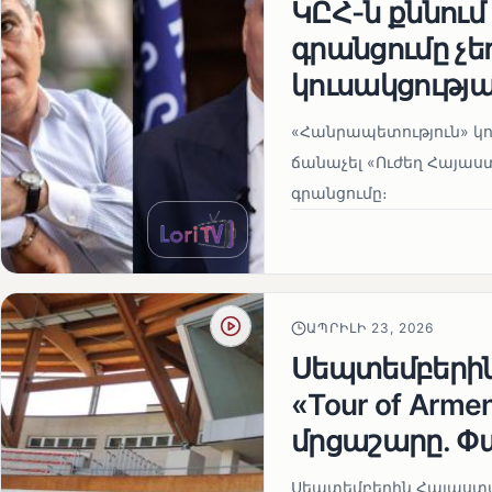
ԿԸՀ-ն քննում
գրանցումը չ
կուսակցությա
«Հանրապետություն» կու
ճանաչել «Ուժեղ Հայաս
գրանցումը։
ԱՊՐԻԼԻ 23, 2026
Սեպտեմբերի
«Tour of Arm
մրցաշարը. Փ
Սեպտեմբերին Հայաստան