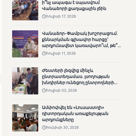
ի՞նչ ապագա է սպասվում
անհետացած
Վանաձորի քաղաքային լճին
անչափահասների
հուլիսի 17, 2026
որոնողական
աշխատանքները
Վանաձոր-Փամբակ խոշորացում.
քննարկման գլխավոր հարցը՝
արդյունավետ կառավարո՞ւմ, թե՞
քաղաքական նպատակ
հուլիսի 11, 2026
ՄՈՒՆԵՏԻԿ
Ժեստերի լեզվից մինչև
Մատչելի
ընտրատեղամաս. լսողության
ընտրություններ՝ դեռևս
խնդիրներ ունեցող ընտրողների
չլուծված խնդիրներով.
ճանապարհը
«Լուսաստղի»
հուլիսի 02, 2026
դիտորդական
առաքելության
Ամփոփվել են «Լուսաստղի»
արդյունքները
դիտորդական առաքելության
արդյունքները
հունիսի 30, 2026