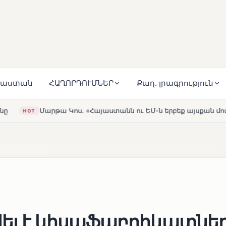
յաստան
ՀԱՂՈՐԴՈՒՄՆԵՐ
Քաղ. լրագրություն
յաստանն ու ԵՄ-ն երբեք այսքան մոտ չեն եղել»
Լեռնահ
HOT
ել է կիսաֆաբրիկատնե