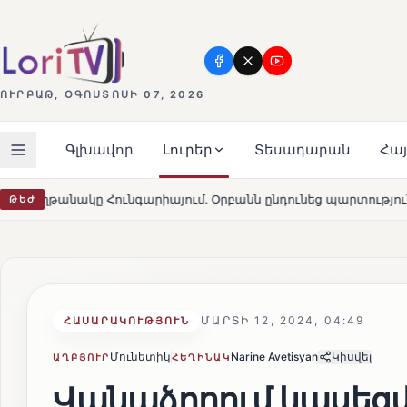
ՈՒՐԲԱԹ, ՕԳՈՍՏՈՍԻ 07, 2026
Գլխավոր
Լուրեր
Տեսադարան
Հա
յում․ Օրբանն ընդունեց պարտությունը
Մարթա Կոս. «Հա
ԹԵԺ
HOT
ՄԱՐՏԻ 12, 2024, 04:49
ՀԱՍԱՐԱԿՈՒԹՅՈՒՆ
Մունետիկ
Narine Avetisyan
Կիսվել
ԱՂԲՅՈՒՐ
ՀԵՂԻՆԱԿ
Վանաձորում կասեցվ