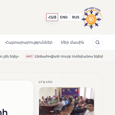
ՀԱՅ
ENG
RUS
Հայտարարություններ
Մեր մասին
ովիտի Սուրբ Ստեփանոս եկեղեցին վերակառուցվել է Կարապետ
ԼՐԱՀՈՍ
րի