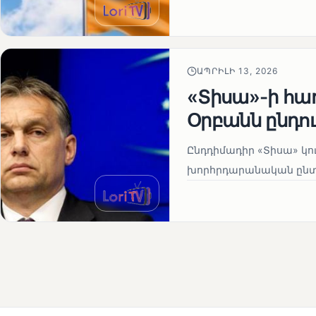
ԱՊՐԻԼԻ 13, 2026
«Տիսա»-ի հա
Օրբանն ընդո
Ընդդիմադիր «Տիսա» կու
խորհրդարանական ընտրո