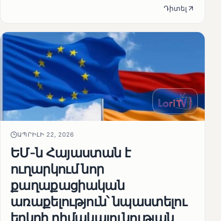
Դիտել
ԱՊՐԻԼԻ 22, 2026
ԵՄ-ն Հայաստան է
ուղարկում նոր
քաղաքացիական
առաքելություն՝ նպաստելու
երկրի դիմակայունության