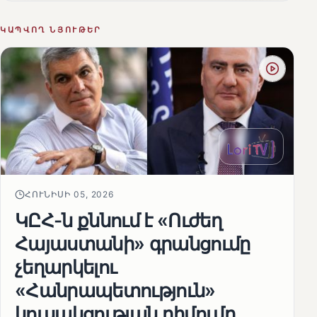
ԿԱՊՎՈՂ ՆՅՈՒԹԵՐ
ՀՈՒՆԻՍԻ 05, 2026
ԿԸՀ-ն քննում է «Ուժեղ
Հայաստանի» գրանցումը
չեղարկելու
«Հանրապետություն»
կուսակցության դիմումը.