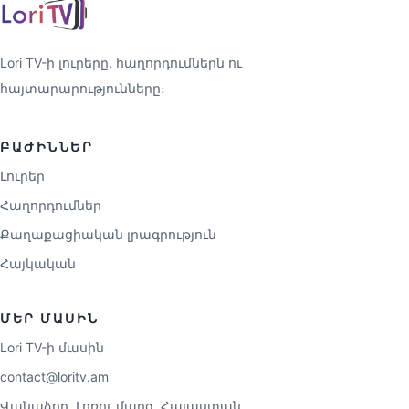
Lori TV-ի լուրերը, հաղորդումներն ու
հայտարարությունները։
ԲԱԺԻՆՆԵՐ
Լուրեր
Հաղորդումներ
Քաղաքացիական լրագրություն
Հայկական
ՄԵՐ ՄԱՍԻՆ
Lori TV-ի մասին
contact@loritv.am
Վանաձոր, Լոռու մարզ, Հայաստան