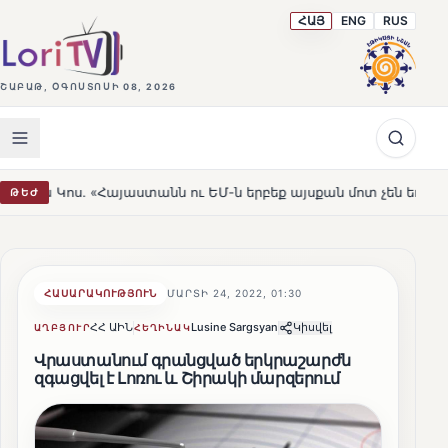
ՀԱՅ
ENG
RUS
ՇԱԲԱԹ, ՕԳՈՍՏՈՍԻ 08, 2026
այաստանն ու ԵՄ-ն երբեք այսքան մոտ չեն եղել»
Լեռնա
ԹԵԺ
HOT
ՀԱՍԱՐԱԿՈՒԹՅՈՒՆ
ՄԱՐՏԻ 24, 2022, 01:30
ՀՀ ԱԻՆ
Lusine Sargsyan
Կիսվել
ԱՂԲՅՈՒՐ
ՀԵՂԻՆԱԿ
Վրաստանում գրանցված երկրաշարժն
զգացվել է Լոռու և Շիրակի մարզերում