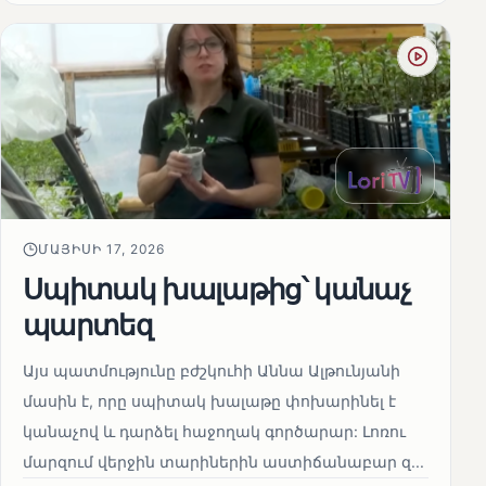
ՄԱՅԻՍԻ 17, 2026
Սպիտակ խալաթից՝ կանաչ
պարտեզ
Այս պատմությունը բժշկուհի Աննա Ալթունյանի
մասին է, որը սպիտակ խալաթը փոխարինել է
կանաչով և դարձել հաջողակ գործարար: Լոռու
մարզում վերջին տարիներին աստիճանաբար զ...