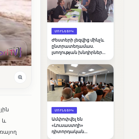
ՄՈՒՆԵՏԻԿ
Ժեստերի լեզվից մինչև
ընտրատեղամաս.
լսողության խնդիրներ
ունեցող ընտրողների
ճանապարհը
յին
ՄՈՒՆԵՏԻԿ
Ամփոփվել են
 և
«Լուսաստղի»
ռայող
դիտորդական
առաքելության