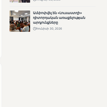
ՄՈՒՆԵՏԻԿ
Մատչելի
Ամփոփվել են «Լուսաստղի»
ընտրություններ.
դիտորդական առաքելության
ձեռքբերումներ և
արդյունքները
բացթողումներ
հունիսի 30, 2026
ՄՈՒՆԵՏԻԿ
Ամփոփվել են 2005
տեղամասերի
արդյունքները