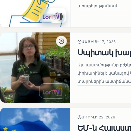
առաքելությունում
ՄԱՅԻՍԻ 17, 2026
Սպիտակ խալ
Այս պատմությունը բժշկ
փոխարինել է կանաչով 
տարիներին աստիճանաբ
ԱՊՐԻԼԻ 22, 2026
ԵՄ-ն Հայաստա