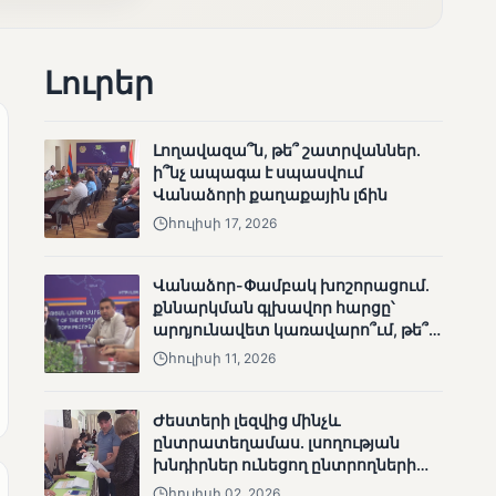
անհետացած
անչափահասների
որոնողական
Լուրեր
աշխատանքները
Լողավազա՞ն, թե՞ շատրվաններ.
ի՞նչ ապագա է սպասվում
Վանաձորի քաղաքային լճին
հուլիսի 17, 2026
ՄՈՒՆԵՏԻԿ
Մատչելի
ընտրություններ՝ դեռևս
Վանաձոր-Փամբակ խոշորացում.
չլուծված խնդիրներով.
քննարկման գլխավոր հարցը՝
«Լուսաստղի»
արդյունավետ կառավարո՞ւմ, թե՞
դիտորդական
քաղաքական նպատակ
հուլիսի 11, 2026
առաքելության
արդյունքները
Ժեստերի լեզվից մինչև
ընտրատեղամաս. լսողության
խնդիրներ ունեցող ընտրողների
ճանապարհը
հուլիսի 02, 2026