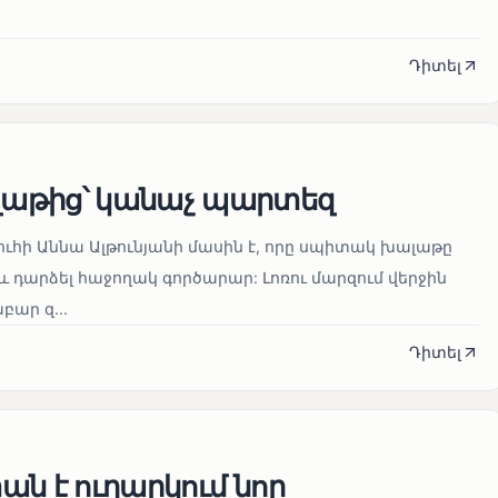
Դիտել
աթից՝ կանաչ պարտեզ
ուհի Աննա Ալթունյանի մասին է, որը սպիտակ խալաթը
և դարձել հաջողակ գործարար: Լոռու մարզում վերջին
ար զ...
Դիտել
ն է ուղարկում նոր