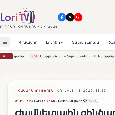
ՈՒՐԲԱԹ, ՕԳՈՍՏՈՍԻ 07, 2026
Գլխավոր
Լուրեր
Տեսադարան
Հա
Կոս. «Հայաստանն ու ԵՄ-ն երբեք այսքան մոտ չեն եղել»
ԹԵԺ
HOT
ՀՈՒԼԻՍԻ 18, 2022, 18:25
ՀԱՍԱՐԱԿՈՒԹՅՈՒՆ
ՀՀ ՔԿ
Lusine Sargsyan
Կիսվել
ԱՂԲՅՈՒՐ
ՀԵՂԻՆԱԿ
Ժամկետային զինծա