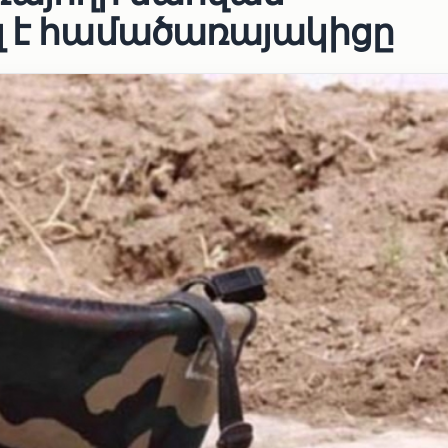
լ է համածառայակիցը