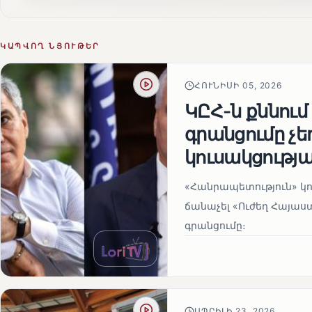
ԿԱՊՎՈՂ ՆՅՈՒԹԵՐ
ՀՈՒՆԻՍԻ 05, 2026
ԿԸՀ-ն քննում
գրանցումը չ
կուսակցությա
«Հանրապետություն» կու
ճանաչել «Ուժեղ Հայաս
գրանցումը։
ԱՊՐԻԼԻ 23, 2026