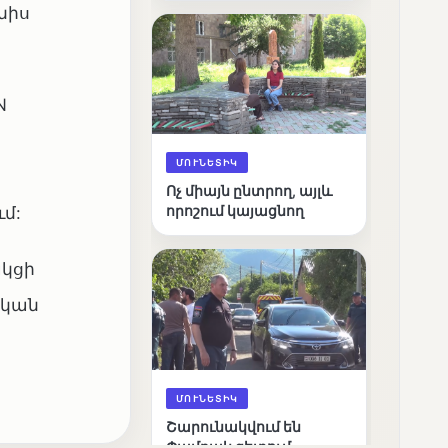
նիս
արդյունքները
N
ՄՈՒՆԵՏԻԿ
Ոչ միայն ընտրող, այլև
որոշում կայացնող
մ:
ակցի
ական
ՄՈՒՆԵՏԻԿ
Շարունակվում են
Փամբակ գետում