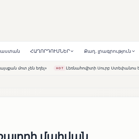
յաստան
ՀԱՂՈՐԴՈՒՄՆԵՐ
Քաղ. լրագրություն
Լեռնահովիտի Սուրբ Ստեփանոս եկեղեցին վերակառուցվել է 
ռայողի մահվան