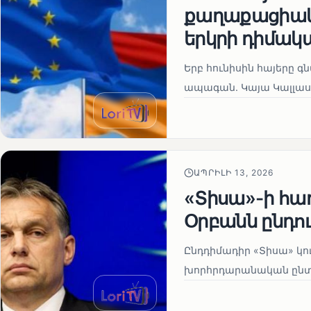
քաղաքացիակա
երկրի դիմակ
Երբ հունիսին հայերը գ
ապագան. Կայա Կալլաս
ԱՊՐԻԼԻ 13, 2026
«Տիսա»-ի հա
Օրբանն ընդո
Ընդդիմադիր «Տիսա» կու
խորհրդարանական ընտրո