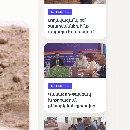
ՄՈՒՆԵՏԻԿ
Լողավազա՞ն, թե՞
շատրվաններ. ի՞նչ
ապագա է սպասվում
Վանաձորի քաղաքային
լճին
ՄՈՒՆԵՏԻԿ
Վանաձոր-Փամբակ
խոշորացում.
քննարկման գլխավոր
հարցը՝ արդյունավետ
կառավարո՞ւմ, թե՞
քաղաքական նպատակ