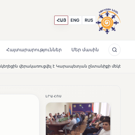
ՀԱՅ
ENG
RUS
Հայտարարություններ
Մեր մասին
Կարապետյան ընտանիքի մեկենասությամբ
Լողավազա՞ն,
NEWS
ԼՐԱՀՈՍ