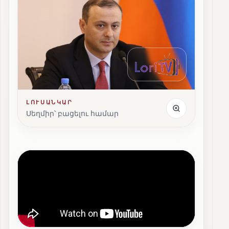
ԼՈՒՍԱՆԿԱՐ
Սեղմիր՝ բացելու համար