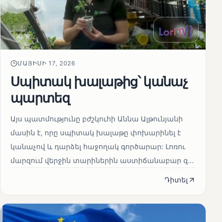
ՄԱՅԻՍԻ 17, 2026
Սպիտակ խալաթից՝ կանաչ
պարտեզ
Այս պատմությունը բժշկուհի Աննա Ալթունյանի
մասին է, որը սպիտակ խալաթը փոխարինել է
կանաչով և դարձել հաջողակ գործարար: Լոռու
մարզում վերջին տարիներին աստիճանաբար զ...
Դիտել