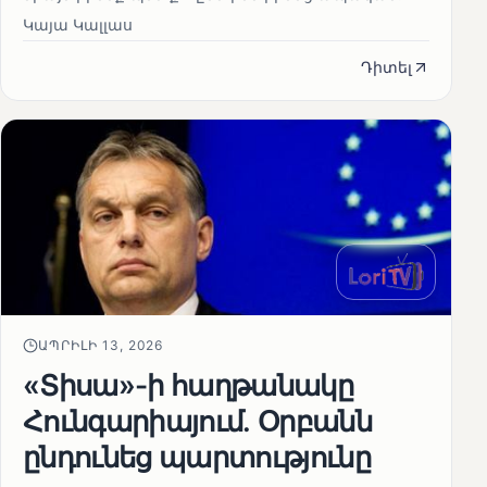
Կայա Կալլաս
Դիտել
ԱՊՐԻԼԻ 13, 2026
«Տիսա»-ի հաղթանակը
Հունգարիայում․ Օրբանն
ընդունեց պարտությունը