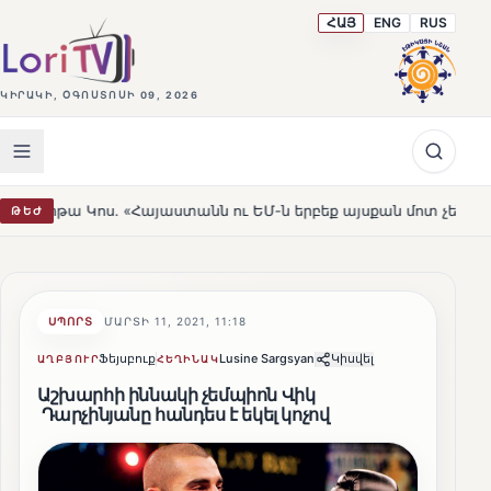
ՀԱՅ
ENG
RUS
ԿԻՐԱԿԻ, ՕԳՈՍՏՈՍԻ 09, 2026
. «Հայաստանն ու ԵՄ-ն երբեք այսքան մոտ չեն եղել»
Լե
ԹԵԺ
HOT
ՍՊՈՐՏ
ՄԱՐՏԻ 11, 2021, 11:18
Ֆեյսբուք
Lusine Sargsyan
Կիսվել
ԱՂԲՅՈՒՐ
ՀԵՂԻՆԱԿ
Աշխարհի իննակի չեմպիոն Վիկ
Դարչինյանը հանդես է եկել կոչով