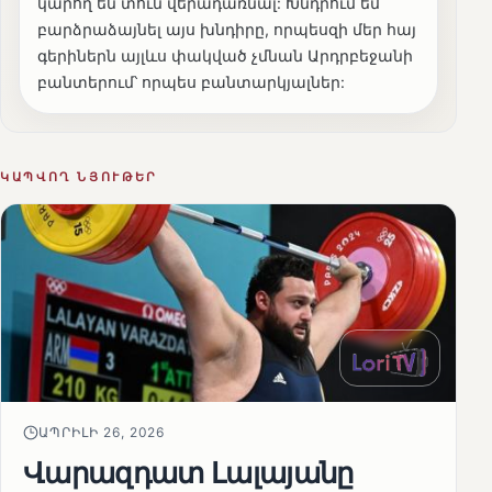
կարող են տուն վերադառնալ: Խնդրում եմ
բարձրաձայնել այս խնդիրը, որպեսզի մեր հայ
գերիներն այլևս փակված չմնան Արդրբեջանի
բանտերում՝ որպես բանտարկյալներ:
ԿԱՊՎՈՂ ՆՅՈՒԹԵՐ
ԱՊՐԻԼԻ 26, 2026
Վարազդատ Լալայանը