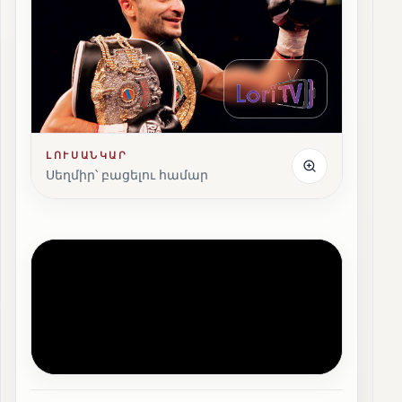
ԼՈՒՍԱՆԿԱՐ
Սեղմիր՝ բացելու համար