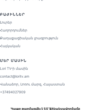
ԲԱԺԻՆՆԵՐ
Լուրեր
Հաղորդումներ
Քաղաքացիական լրագրություն
Հայկական
ՄԵՐ ՄԱՍԻՆ
Lori TV-ի մասին
contact@loritv.am
Վանաձոր, Լոռու մարզ, Հայաստան
+37494027909