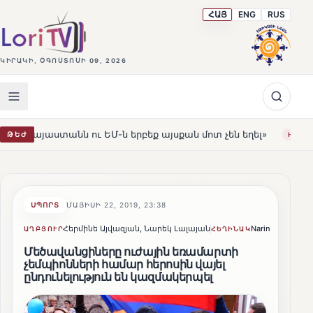
ՀԱՅ
ENG
RUS
ԿԻՐԱԿԻ, ՕԳՈՍՏՈՍԻ 09, 2026
ն ու ԵՄ-ն երբեք այսքան մոտ չեն եղել»
Լեռնահովիտի 
ԹԵԺ
HOT
ՍՊՈՐՏ
ՄԱՅԻՍԻ 22, 2019, 23:38
Հերմինե Այվազյան, Նարեկ Լալայան
Narine Avetisyan
ԱՂԲՅՈՒՐ
ՀԵՂԻՆԱԿ
Մեծավանցիները ուժային եռամարտի
չեմպիոնների համար հերոսին վայել
ընդունելություն են կազմակերպել