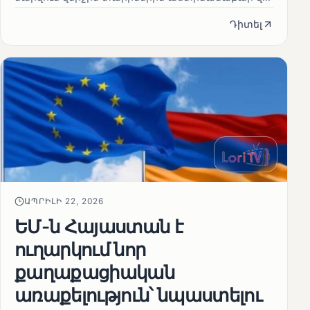
Դիտել
ԱՊՐԻԼԻ 22, 2026
ԵՄ-ն Հայաստան է
ուղարկում նոր
քաղաքացիական
առաքելություն՝ նպաստելու