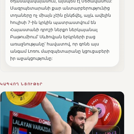
օդանավակայանում, այնպես էլ Մեծավանում:
Մազրպետարանի քար անտարբերությունից
տղաները ոչ միայն չէին ընկճվել, այլև ավելին
հուլիսի 7-ին կրկին պատրաստվում են
Հայաստանի դրոշի ներքո ներկայանալ
Բաթումիում՝ Սևծովյան երկրների բաց
առաջնությանը՝ հավատով, որ գոնե այս
անգամ Լոռու մարզպետարանը կցուցաբերի
իր աջակցությունը:
ԿԱՊՎՈՂ ՆՅՈՒԹԵՐ