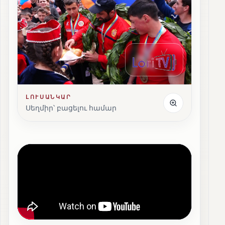
ԼՈՒՍԱՆԿԱՐ
Սեղմիր՝ բացելու համար