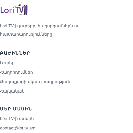
Lori TV-ի լուրերը, հաղորդումներն ու
հայտարարությունները։
ԲԱԺԻՆՆԵՐ
Լուրեր
Հաղորդումներ
Քաղաքացիական լրագրություն
Հայկական
ՄԵՐ ՄԱՍԻՆ
Lori TV-ի մասին
contact@loritv.am