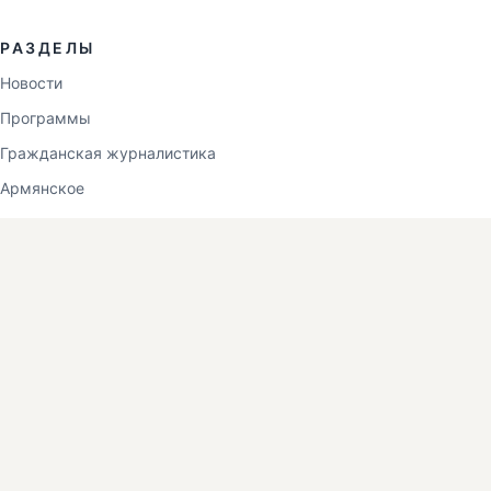
РАЗДЕЛЫ
Новости
Программы
Гражданская журналистика
Армянское
О НАС
О Lori TV
contact@loritv.am
Ванадзор, Лорийская область, Армения
+37494027909