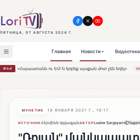
ПЯТНИЦА, 07 АВГУСТА 2026 Г.
Главная
Новости
Видеотека
ԵՄ-ն երբեք այսքան մոտ չեն եղել»
Լեռնահովիտի Սուր
ԹԵԺ
HOT
19 ЯНВАРЯ 2021 Г., 19:17
МУНЕТИК
Հերմինե Այվազյան
Lusine Sargsyan
Подел
ИСТОЧНИК
АВТОР
"Ռոլան" մանկապատա