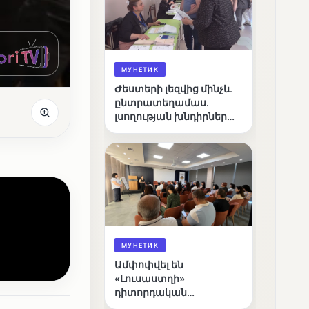
МУНЕТИК
Ժեստերի լեզվից մինչև
ընտրատեղամաս.
լսողության խնդիրներ
ունեցող ընտրողների
ճանապարհը
МУНЕТИК
Ամփոփվել են
«Լուսաստղի»
դիտորդական
առաքելության