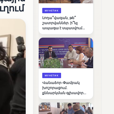
ւղում
МУНЕТИК
Լողա՞վազան, թե՞
շատրվաններ. ի՞նչ
ապագա է սպասվում
Վանաձորի քաղաքային
լճին
МУНЕТИК
Վանաձոր-Փամբակ
խոշորացում.
քննարկման գլխավոր
հարցը՝ արդյունավետ
կառավարո՞ւմ, թե՞
քաղաքական նպատակ