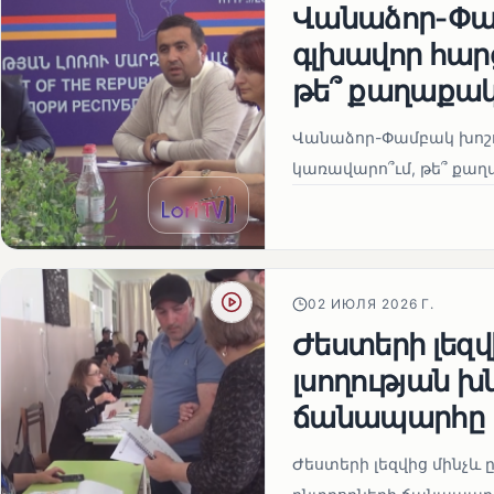
Վանաձոր-Փամ
գլխավոր հար
թե՞ քաղաքա
Վանաձոր-Փամբակ խոշո
կառավարո՞ւմ, թե՞ ք
02 ИЮЛЯ 2026 Г.
Ժեստերի լեզ
լսողության խ
ճանապարհը
Ժեստերի լեզվից մինչև