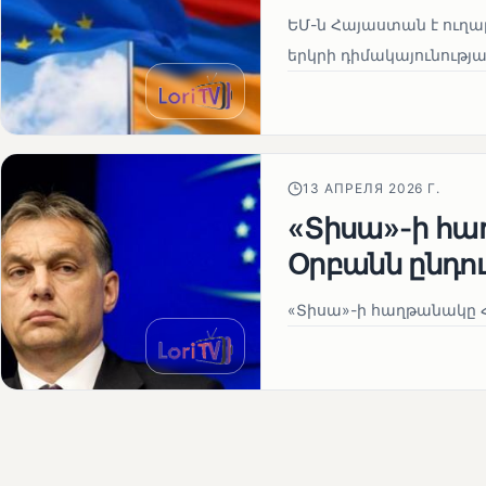
ԵՄ-ն Հայաստան է ուղա
երկրի դիմակայունութ
13 АПРЕЛЯ 2026 Г.
«Տիսա»-ի հա
Օրբանն ընդո
«Տիսա»-ի հաղթանակը Հ