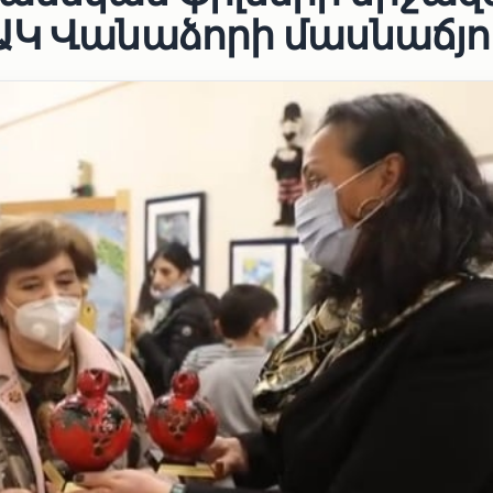
Կ Վանաձորի մասնաճյո