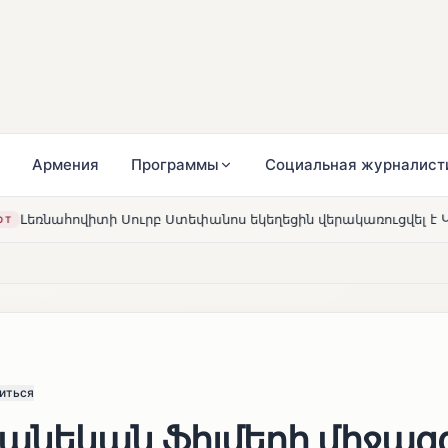
Армения
Программы
Социальная журналист
բ Ստեփանոս եկեղեցին վերակառուցվել է Կարապետյան ընտանի
иться
նեկան ֆիլմերի միջազ