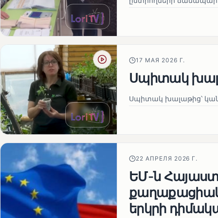
ընտրողների ճանապար
17 МАЯ 2026 Г.
Սպիտակ խալ
Սպիտակ խալաթից՝ կա
22 АПРЕЛЯ 2026 Г.
ԵՄ-ն Հայաստա
քաղաքացիակա
երկրի դիմակ