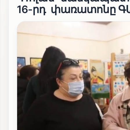
16-րդ փառատոնը ԳԱ