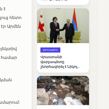
ն է
ուց հետո
էր Արմեն
բյեկտիվ
ՄՈՒՆԵՏԻԿ
ւ համար
Վրաստանի
վարչապետը
շնորհավորել է Նիկոլ
Փաշինյանին՝
ընտրություններում
րկման
հաջողության
կապակցությամբ
ամարում: