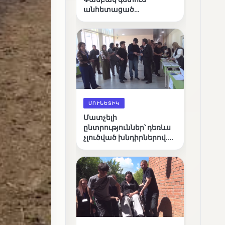
անհետացած
անչափահասների
որոնողական
աշխատանքները
ՄՈՒՆԵՏԻԿ
Մատչելի
ընտրություններ՝ դեռևս
չլուծված խնդիրներով.
«Լուսաստղի»
դիտորդական
առաքելության
արդյունքները