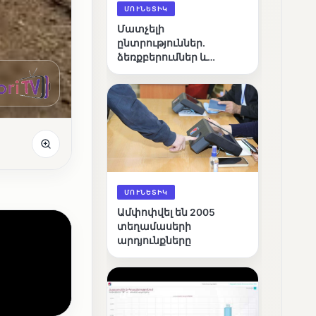
ՄՈՒՆԵՏԻԿ
Մատչելի
ընտրություններ.
ձեռքբերումներ և
բացթողումներ
ՄՈՒՆԵՏԻԿ
Ամփոփվել են 2005
տեղամասերի
արդյունքները