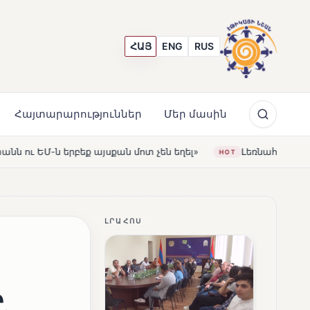
ՀԱՅ
ENG
RUS
Հայտարարություններ
Մեր մասին
եղել»
Լեռնահովիտի Սուրբ Ստեփանոս եկեղեցին վերակ
HOT
ԼՐԱՀՈՍ
.