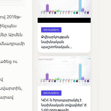
ով 2019թ-
 ինչպես
ՄՈՒՆԵՏԻԿ
եր Արմեն
Քվեարկության
նախնական
հիմնադրամի
պաշտոնական
արդյունքները․ ՈՒՂԻՂ
ածեց ու
ով
 ավարտին,
ՄՈՒՆԵՏԻԿ
տարավ
ԿԸՀ-ն հրապարակել է
նախնական տվյալներ՝ ժ․
1։00 դրությամբ