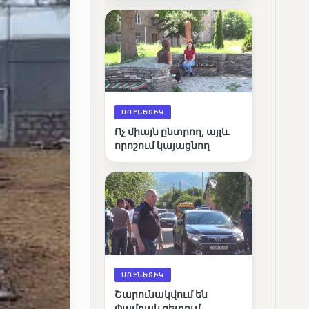
արդյունքները
ՄՈՒՆԵՏԻԿ
Ոչ միայն ընտրող, այլև
որոշում կայացնող
ՄՈՒՆԵՏԻԿ
Շարունակվում են
Փամբակ գետում