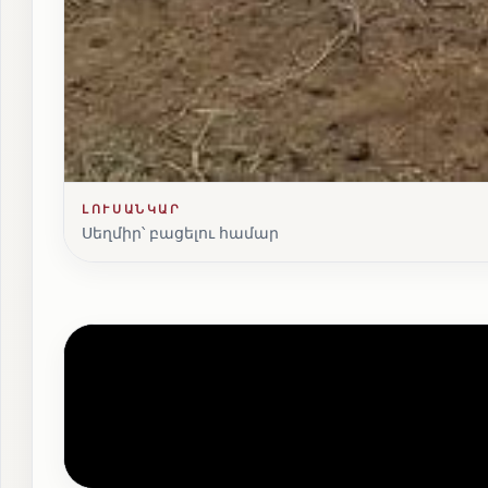
ԼՈՒՍԱՆԿԱՐ
Սեղմիր՝ բացելու համար