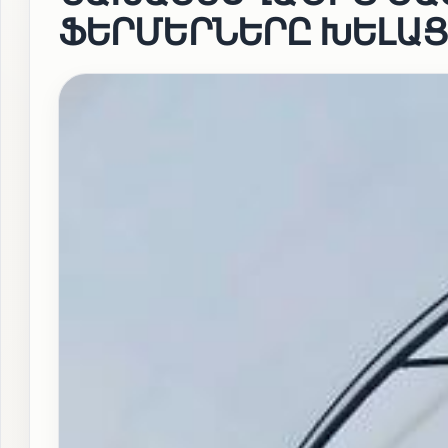
ՖԵՐՄԵՐՆԵՐԸ ԽԵԼԱՑ