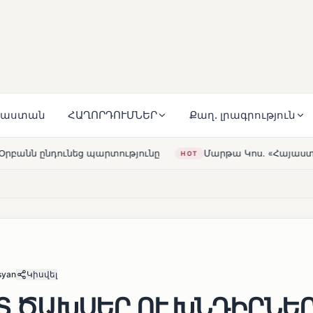
յաստան
ՀԱՂՈՐԴՈՒՄՆԵՐ
Քաղ. լրագրություն
Մարթա Կոս. «Հայաստանն ու ԵՄ-ն երբեք այսքան մոտ չեն 
HOT
syan
Կիսվել
 ԾԱԽՍԵՐ ՈՒ ԽՆԴԻՐՆԵՐ