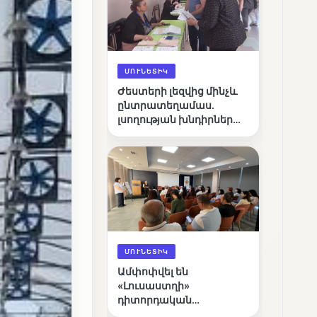
ՄՈՒՆԵՏԻԿ
Ժեստերի լեզվից մինչև
ընտրատեղամաս.
լսողության խնդիրներ
ունեցող ընտրողների
ճանապարհը
ՄՈՒՆԵՏԻԿ
Ամփոփվել են
«Լուսաստղի»
դիտորդական
առաքելության