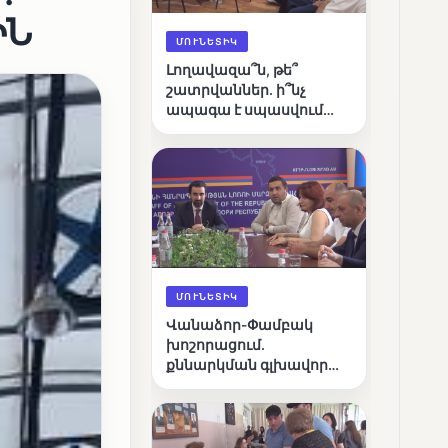
ԻՆ
ՄՈՒՆԵՏԻԿ
Լողավազա՞ն, թե՞
շատրվաններ. ի՞նչ
ապագա է սպասվում
Վանաձորի քաղաքային
լճին
ՄՈՒՆԵՏԻԿ
Վանաձոր-Փամբակ
խոշորացում.
քննարկման գլխավոր
հարցը՝ արդյունավետ
կառավարո՞ւմ, թե՞
քաղաքական նպատակ