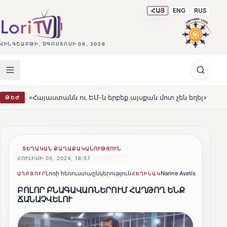
ՀԱՅ
ENG
RUS
ՀԻՆԳՇԱԲԹԻ, ՕԳՈՍՏՈՍԻ 06, 2026
 ու ԵՄ-ն երբեք այսքան մոտ չեն եղել»
Լեռնահովիտի Ս
ԹԵԺ
HOT
ՏԵՂԱԿԱՆ ՔԱՂԱՔԱԿԱՆՈՒԹՅՈՒՆ
ՀՈՒԼԻՍԻ 05, 2024, 18:57
Լոռի հեռուստաընկերություն
Narine Avetisyan
Կիսվ
ԱՂԲՅՈՒՐ
ՀԵՂԻՆԱԿ
ԲՈԼՈՐ ԲՆԱԳԱՎԱՌՆԵՐՈՒՄ ՀԱՂԹՈՂ ԵՆՔ
ՃԱՆԱՉՎԵԼՈՒ