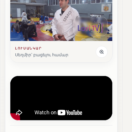
ԼՈՒՍԱՆԿԱՐ
Սեղմիր՝ բացելու համար