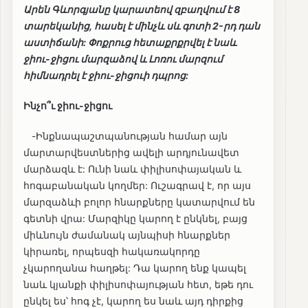
Արեն Գևորգյանը կարատեով զբաղվում է 8
տարեկանից, հասել է մինչև սև գոտի 2-րդ դան
աստիճանի: Փոքրուց հետաքրքրվել է նաև
ջիու-ջիցու մարզաձով և Լոռու մարզում
հիմնադրել է ջիու-ջիցուի դպրոց:
Ինչո՞ւ ջիու-ջիցու
-Ինքնապաշտպանության համար այն
մարտարվեստներից ավելի արդյունավետ
մարձազև է: Ունի նաև փիլիսոփայական և
հոգաբանական կողմեր: Ուշագրավ է, որ այս
մարզաձևի բոլոր հնարքները կատարվում են
գետնի վրա: Մարզիկը կարող է ընկնել, բայց
միևնույն ժամանակ այնպիսի հնարքներ
կիրառել, որպեսզի հակառակորդը
չկարողանա հաղթել: Դա կարող ենք կապել
նաև կյանքի փիլիսոփայության հետ, եթե դու
ընկել ես՝ հոգ չէ, կարող ես նաև այդ դիրքից