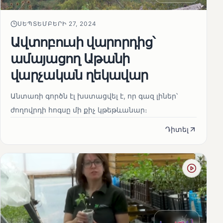
ՍԵՊՏԵՄԲԵՐԻ 27, 2024
Ավտոբուսի վարորդից՝
ամայացող Աթանի
վարչական ղեկավար
Անտառի գործն էլ խստացվել է, որ գազ լիներ՝
ժողովրդի հոգսը մի քիչ կթեթևանար։
Դիտել