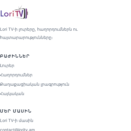
Lori TV-ի լուրերը, հաղորդումներն ու
հայտարարությունները։
ԲԱԺԻՆՆԵՐ
Լուրեր
Հաղորդումներ
Քաղաքացիական լրագրություն
Հայկական
ՄԵՐ ՄԱՍԻՆ
Lori TV-ի մասին
contact@loritv.am