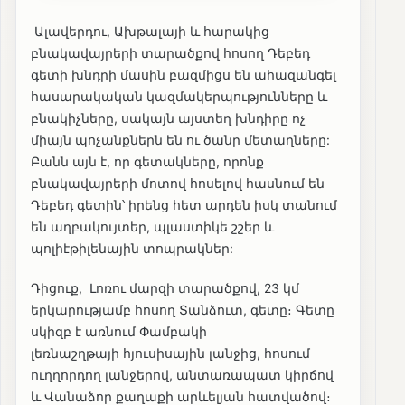
Ալավերդու, Ախթալայի և հարակից
բնակավայրերի տարածքով հոսող Դեբեդ
գետի խնդրի մասին բազմիցս են ահազանգել
հասարակական կազմակերպությունները և
բնակիչները, սակայն այստեղ խնդիրը ոչ
միայն պոչանքներն են ու ծանր մետաղները:
Բանն այն է, որ գետակները, որոնք
բնակավայրերի մոտով հոսելով հասնում են
Դեբեդ գետին՝ իրենց հետ արդեն իսկ տանում
են աղբակույտեր, պլաստիկե շշեր և
պոլիէթիլենային տոպրակներ:
Դիցուք, Լոռու մարզի տարածքով, 23 կմ
երկարությամբ հոսող Տանձուտ, գետը։ Գետը
սկիզբ է առնում Փամբակի
լեռնաշղթայի հյուսիսային լանջից, հոսում
ուղղորդող լանջերով, անտառապատ կիրճով
և Վանաձոր քաղաքի արևելյան հատվածով։