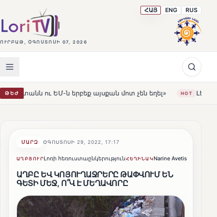
ՀԱՅ
ENG
RUS
ՈՒՐԲԱԹ, ՕԳՈՍՏՈՍԻ 07, 2026
 երբեք այսքան մոտ չեն եղել»
Լեռնահովիտի Սուրբ Ստ
ԹԵԺ
HOT
ՄԱՐԶ
ՕԳՈՍՏՈՍԻ 29, 2022, 17:17
Լոռի հեռուստաընկերություն
Narine Avetisyan
Կիսվ
ԱՂԲՅՈՒՐ
ՀԵՂԻՆԱԿ
ԱՂԲԸ ԵՎ ԿՈՅՈՒՂԱՋՐԵՐԸ ԹԱՓՎՈՒՄ ԵՆ
ԳԵՏԻ ՄԵՋ, Ո՞Վ Է ՄԵՂԱՎՈՐԸ