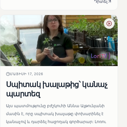
Դիտել
ՄԱՅԻՍԻ 17, 2026
Սպիտակ խալաթից՝ կանաչ
պարտեզ
Այս պատմությունը բժշկուհի Աննա Ալթունյանի
մասին է, որը սպիտակ խալաթը փոխարինել է
կանաչով և դարձել հաջողակ գործարար: Լոռու