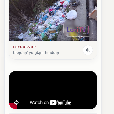
ԼՈՒՍԱՆԿԱՐ
Սեղմիր՝ բացելու համար