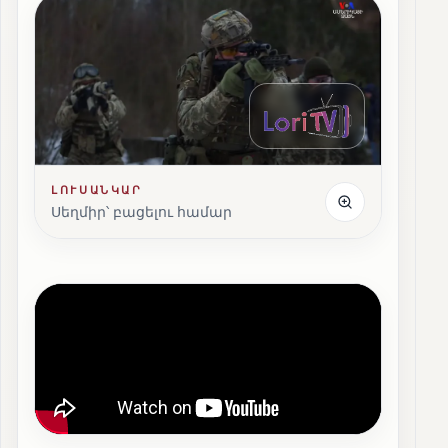
ԼՈՒՍԱՆԿԱՐ
Սեղմիր՝ բացելու համար