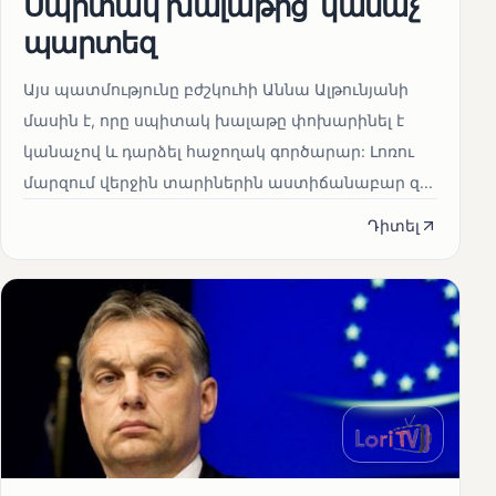
Սպիտակ խալաթից՝ կանաչ
պարտեզ
Այս պատմությունը բժշկուհի Աննա Ալթունյանի
մասին է, որը սպիտակ խալաթը փոխարինել է
կանաչով և դարձել հաջողակ գործարար: Լոռու
մարզում վերջին տարիներին աստիճանաբար զ...
Դիտել