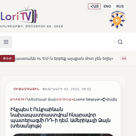
ՀԱՅ
ENG
RUS
ՀԻՆԳՇԱԲԹԻ, ՕԳՈՍՏՈՍԻ 06, 2026
 ու ԵՄ-ն երբեք այսքան մոտ չեն եղել»
Լեռնահովիտի Ս
ԹԵԺ
HOT
ՄԻՋԱԶԳԱՅԻՆ
ՓԵՏՐՎԱՐԻ 02, 2022, 09:55
Ամերիկայի Ձայն
Lusine Sargsyan
Կիսվել
ԱՂԲՅՈՒՐ
ՀԵՂԻՆԱԿ
Ինչպես է Ուկրաինան
նախապատրաստվում հնարավոր
պատերազմի ՌԴ-ի դեմ․ Ամերիկայի Ձայն
(տեսանյութ)